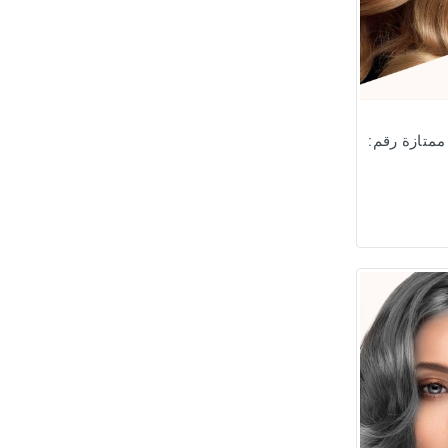
متازة رقم: