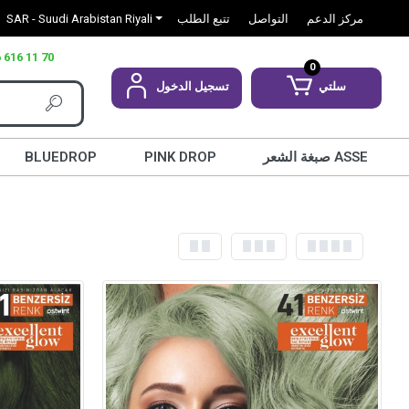
مركز الدعم
التواصل
تتبع الطلب
SAR - Suudi Arabistan Riyali
 616 11 70
0
سلتي
تسجيل الدخول
صبغة الشعر ASSE
PINK DROP
BLUEDROP