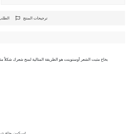
ترجيحات المنتج
الطلب 
بخاخ مثبت الشعر أوستوينت هو الطريقة المثالية لمنح شعرك شكلاً مثي
سيكون بخاخ تثبيت الشعر أوستوينت هولد جزءًا لا غنى عنه من روتين العناية بالشعر. يحافظ على مظهره الطبيعي مع إضافة التحكم والأناقة لشعرك. اطلبيه الآن وأبرزي جمال شعرك!