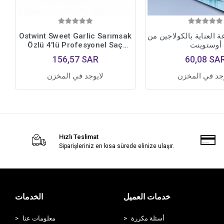
العناية بالكولاجين من
Ostwint Sweet Garlic Sarımsak
أوستوينت
Özlü 4'lü Profesyonel Saç
Bakım Seti • Yoğun Onarıcı
156,57 SAR
60,08 SA
Bakım Formülü
وجد في المخزن
لايوجد في المخزن
Hızlı Teslimat
Siparişleriniz en kısa sürede elinize ulaşır.
خدمات العميل
الخدمات
أسئلة مكررة
معلومات عنا