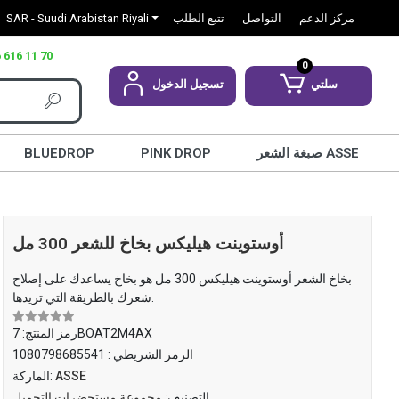
مركز الدعم
التواصل
تتبع الطلب
SAR - Suudi Arabistan Riyali
 616 11 70
0
سلتي
تسجيل الدخول
صبغة الشعر ASSE
PINK DROP
BLUEDROP
أوستوينت هيليكس بخاخ للشعر 300 مل
بخاخ الشعر أوستوينت هيليكس 300 مل هو بخاخ يساعدك على إصلاح
شعرك بالطريقة التي تريدها.
7BOAT2M4AX
رمز المنتج:
الرمز الشريطي :
1080798685541
ASSE
الماركة:
التصنيف:
مجموعة مستحضرات التجميل