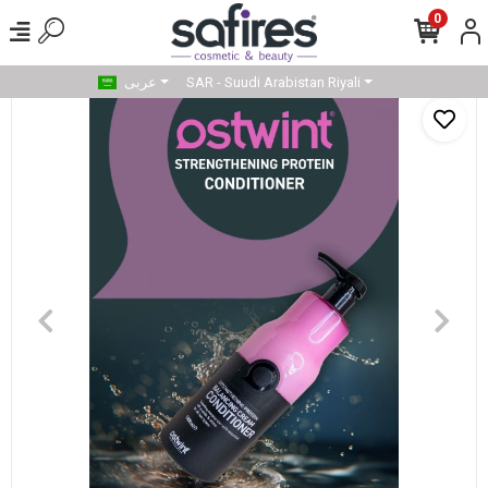
0
SAR - Suudi Arabistan Riyali
عربى