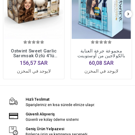
مجموعة جرعة العناية
Ostwint Sweet Garlic
بالكولاجين من أوستوينت
Sarımsak Özlü 4'lü
Profesyonel Saç Bakım
156,57 SAR
60,08 SAR
Seti • Yoğun Onarıcı
Bakım Formülü
لايوجد في المخزن
لايوجد في المخزن
Hızlı Teslimat
Siparişleriniz en kısa sürede elinize ulaşır.
Güvenli Alışveriş
Güvenli ve kolay ödeme sistemi
Geniş Ürün Yelpazesi
Binlerce ürün ve kampanya seçeneği