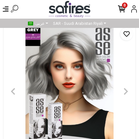
0
SAR - Suudi Arabistan Riyali
عربى