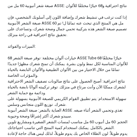
صبغة شعر أنبوبية 60 مل من ASSE: نتائج احترافية و68 خيارًا مختلفًا للألوان
إذا كنت ترغب في تنشيط شعرك وإضافة اللون إلى أسلوبك الشخصي، فإن
صبغة الشعر الأنبوبية ASSE 60 مل هي المنتج الذي تبحث عنه تمامًا ل! تم
تصميم صبغة الشعر هذه بتركيبة تحمي جمال وصحة شعرك، وتساعدك على
تحقيق نتائج احترافية في راحة منزلك.
الميزات والفوائد:
68 خيارات ألوان مختلفة: توفر صبغة الشعر ASSE Tube 68 خيارًا مختلفًا
للألوان المناسبة لكل نمط ولون بشرة. يمكنك أن تمنح شعرك مظهرًا جديدًا
تمامًا من خلال الاختيار من بين الألوان الطبيعية والألوان النابضة بالحياة
والمؤثرات الخاصة.
نتائج احترافية: أصبح الحصول على نتائج صالونات تصفيف الشعر الاحترافية
لشعرك ممكنًا الآن وأنت مرتاح في منزلك. توفر تركيبته ألوانًا نابضة بالحياة
ودائمة مع حماية الشعر.
سهولة الاستخدام: يتم تطبيق القوام الكريمي للصبغة الأنبوبية بسهولة على
شعرك. توزيع اللون متجانس وسلس.
العناية بالشعر: صبغة الشعر أنبوبة ASSE تغذي وتحمي الشعر أثناء صبغه.
سيبدو شعرك أكثر إشراقًا وصحة وحيوية.
الحجم: 60 مل أنبوب 60 مل مناسب لمسات الشعر الصغيرة ومشاريع تلوين
الشعر بالكامل. يمكنك استخدام كمية المنتج التي تناسب احتياجاتك.
يدوم طويلاً: لون الطلاء الخاص بك يدوم طويلاً، لذلك ليس هناك حاجة لإعادة