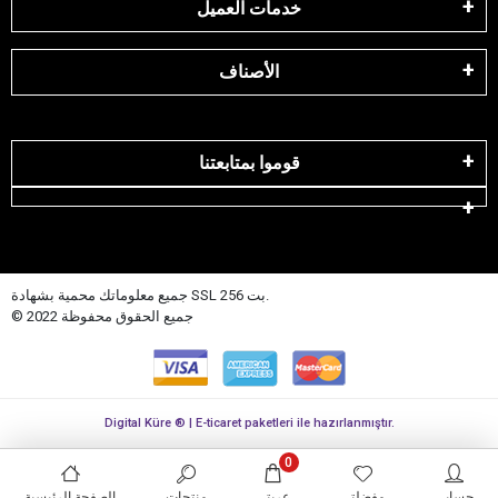
خدمات العميل
الأصناف
قوموا بمتابعتنا
جميع معلوماتك محمية بشهادة SSL 256 بت.
© 2022 جميع الحقوق محفوظة
Digital Küre ® | E-ticaret paketleri ile hazırlanmıştır.
0
حسابي
مفضلتي
عربتي
منتجات
الصفحة الرئيسية