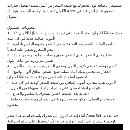
استمتعي بإضافة لون لشعرك مع صبغة الشعر من آسي سيت! بفضل خيارات
الألوان الغنية والتركيبة الخاصة، يتيح لك Asse تحقيق نتائج احترافية في
المنزل.
محتويات الصندوق:
1. 37 خيارًا مختلفًا للألوان: اختر النغمة التي تريدها من بين 37 خيارًا للألوان.
أنبوبة إضافية هدية في كل علبة!
2. شامبو العناية بالشعر بعد الصبغة: ينظف الشعر وفروة الرأس بلطف،
ينعم الشعر ويضفي عليه لمعاناً.
3 قناع مغذي للشعر: يغذي الشعر بعمق ويصلحه بما يحتويه من مادة
السيراميد ويزيد من ثبات اللون.
4. كريم مؤكسد: يدعم تكوين اللون. ويقوي الشعر ويزيد من ثبات اللون.
5. القفازات: تحمي يديك أثناء عملية صبغ الشعر. نطاق ألوان واسع:
اكتشف أسلوبك الشخصي مع 37 خيارًا مختلفًا للألوان.
• أنبوب هدية مجاني: أنبوب إضافي من صبغة الشعر كهدية في كل علبة!
نتائج احترافية: احصلي على نتائج احترافية بسهولة في المنزل.
• العناية بعد الصبغة: اعتني بشعرك بالشامبو والقناع.
الاستخدام العملي: يمكن وضعه بسهولة في المنزل مع تعليمات خطوة
بخطوة.
أثناء إضافة اللون إلى شعرك باستخدام صبغة الشعر Asse Set، قم بتغذية
وحماية شعرك. في نفس الوقت. جربه الآن للحصول على نتائج احترافية!