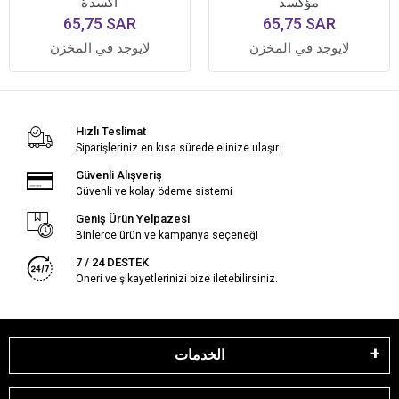
مؤكسد
أكسدة
65,75 SAR
65,75 SAR
لايوجد في المخزن
لايوجد في المخزن
Hızlı Teslimat
Siparişleriniz en kısa sürede elinize ulaşır.
Güvenli Alışveriş
Güvenli ve kolay ödeme sistemi
Geniş Ürün Yelpazesi
Binlerce ürün ve kampanya seçeneği
7 / 24 DESTEK
Öneri ve şikayetlerinizi bize iletebilirsiniz.
الخدمات