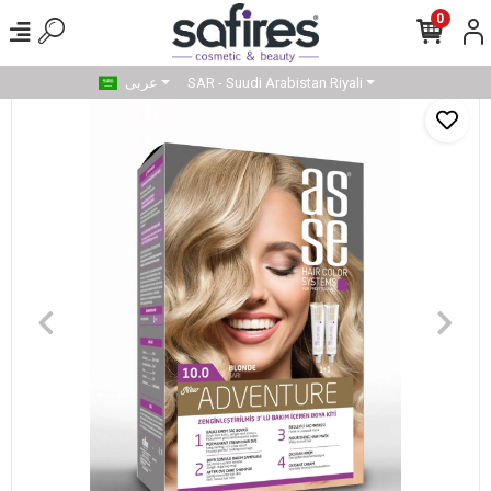
0
SAR - Suudi Arabistan Riyali
عربى