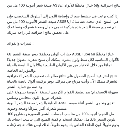
صبغة شعر أنبوبية 100 مل من ASSE: نتائج احترافية و68 خيارًا مختلفًا للألوان
إذا كنت ترغب في تنشيط شعرك وإضافة اللون إلى أسلوبك الشخصي، فإن
صبغة الشعر الأنبوبية 100 مل من ASSE هي المنتج الذي تبحث عنه تمامًا ل!
تم تصميم صبغة الشعر هذه بتركيبة تحمي جمال وصحة شعرك، وتساعدك
على تحقيق نتائج احترافية في راحة منزلك.
الميزات والفوائد:
68 خيارات ألوان مختلفة: توفر صبغة الشعر ASSE Tube 68 خيارًا مختلفًا
للألوان المناسبة لكل نمط ولون بشرة. يمكنك أن تمنح شعرك مظهرًا جديدًا
تمامًا من خلال الاختيار من بين الألوان الطبيعية والألوان النابضة بالحياة
والمؤثرات الخاصة.
نتائج احترافية: أصبح الحصول على نتائج صالونات تصفيف الشعر الاحترافية
لشعرك ممكنًا الآن وأنت مرتاح في منزلك. توفر تركيبته ألوانًا نابضة بالحياة
ودائمة مع حماية الشعر.
سهولة الاستخدام: يتم تطبيق القوام الكريمي للصبغة الأنبوبية بسهولة على
شعرك. توزيع اللون متجانس وسلس.
العناية بالشعر: صبغة الشعر أنبوبة ASSE تغذي وتحمي الشعر أثناء صبغه.
سيبدو شعرك أكثر إشراقًا وصحة وحيوية.
100 مل الحجم: أنبوب 100 مل مناسب لمسات الشعر الصغيرة ومشاريع
تلوين الشعر بالكامل. يمكنك استخدام كمية المنتج التي تناسب احتياجاتك.
يدوم طويلاً: لون الطلاء الخاص بك يدوم طويلاً، لذلك ليس هناك حاجة لإعادة