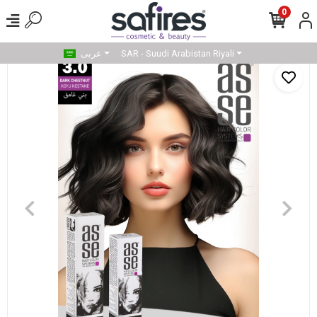
0
SAR - Suudi Arabistan Riyali
عربى