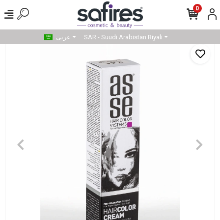
0
SAR - Suudi Arabistan Riyali
عربى