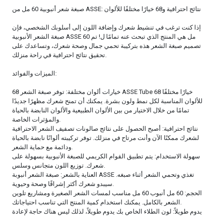
صبغة شعر أنبوبية 60 مل من ASSE: نتائج احترافية و68 خيارًا مختلفًا للألوان
إذا كنت ترغب في تنشيط شعرك وإضافة اللون إلى أسلوبك الشخصي، فإن
صبغة الشعر الأنبوبية ASSE 60 مل هي المنتج الذي تبحث عنه تمامًا ل! تم
تصميم صبغة الشعر هذه بتركيبة تحمي جمال وصحة شعرك، وتساعدك على
تحقيق نتائج احترافية في راحة منزلك.
الميزات والفوائد:
68 خيارات ألوان مختلفة: توفر صبغة الشعر ASSE Tube 68 خيارًا مختلفًا
للألوان المناسبة لكل نمط ولون بشرة. يمكنك أن تمنح شعرك مظهرًا جديدًا
تمامًا من خلال الاختيار من بين الألوان الطبيعية والألوان النابضة بالحياة
والمؤثرات الخاصة.
نتائج احترافية: أصبح الحصول على نتائج صالونات تصفيف الشعر الاحترافية
لشعرك ممكنًا الآن وأنت مرتاح في منزلك. توفر تركيبته ألوانًا نابضة بالحياة
ودائمة مع حماية الشعر.
سهولة الاستخدام: يتم تطبيق القوام الكريمي للصبغة الأنبوبية بسهولة على
شعرك. توزيع اللون متجانس وسلس.
العناية بالشعر: صبغة الشعر أنبوبة ASSE تغذي وتحمي الشعر أثناء صبغه.
سيبدو شعرك أكثر إشراقًا وصحة وحيوية.
الحجم: 60 مل أنبوب 60 مل مناسب لمسات الشعر الصغيرة ومشاريع تلوين
الشعر بالكامل. يمكنك استخدام كمية المنتج التي تناسب احتياجاتك.
يدوم طويلاً: لون الطلاء الخاص بك يدوم طويلاً، لذلك ليس هناك حاجة لإعادة