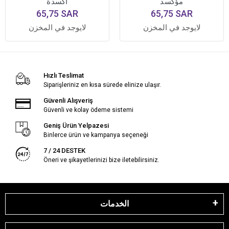
مؤكسد
أكسدة
65,75 SAR
65,75 SAR
لايوجد في المخزن
لايوجد في المخزن
Hızlı Teslimat
Siparişleriniz en kısa sürede elinize ulaşır.
Güvenli Alışveriş
Güvenli ve kolay ödeme sistemi
Geniş Ürün Yelpazesi
Binlerce ürün ve kampanya seçeneği
7 / 24 DESTEK
Öneri ve şikayetlerinizi bize iletebilirsiniz.
الخدمات