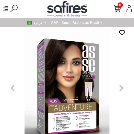
0
SAR - Suudi Arabistan Riyali
عربى