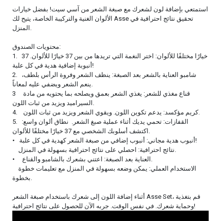
استمتعي بإضافة لون لشعرك مع صبغة الشعر من آسي سيت! بفضل خيارات
الألوان الغنية والتركيبة الخاصة، يتيح لك Asse تحقيق نتائج احترافية في
المنزل.
محتويات الصندوق:
1. 37 خيارًا مختلفًا للألوان: اختر النغمة التي تريدها من بين 37 خيارًا للألوان.
أنبوبة إضافية هدية في كل علبة!
2. شامبو العناية بالشعر بعد الصبغة: ينظف الشعر وفروة الرأس بلطف،
ينعم الشعر ويضفي عليه لمعاناً.
3 قناع مغذي للشعر: يغذي الشعر بعمق ويصلحه بما يحتويه من مادة
السيراميد ويزيد من ثبات اللون.
4. كريم مؤكسد: يدعم تكوين اللون. ويقوي الشعر ويزيد من ثبات اللون.
5. القفازات: تحمي يديك أثناء عملية صبغ الشعر. نطاق ألوان واسع:
اكتشف أسلوبك الشخصي مع 37 خيارًا مختلفًا للألوان.
• أنبوب هدية مجاني: أنبوب إضافي من صبغة الشعر كهدية في كل علبة!
نتائج احترافية: احصلي على نتائج احترافية بسهولة في المنزل.
• العناية بعد الصبغة: اعتني بشعرك بالشامبو والقناع.
الاستخدام العملي: يمكن وضعه بسهولة في المنزل مع تعليمات خطوة
بخطوة.
أثناء إضافة اللون إلى شعرك باستخدام صبغة الشعر Asse Set، قم بتغذية
وحماية شعرك. في نفس الوقت. جربه الآن للحصول على نتائج احترافية!