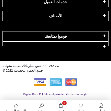
خدمات العميل
الأصناف
قوموا بمتابعتنا
جميع معلوماتك محمية بشهادة SSL 256 بت.
© 2022 جميع الحقوق محفوظة
Digital Küre ® | E-ticaret paketleri ile hazırlanmıştır.
0
حسابي
مفضلتي
عربتي
منتجات
الصفحة الرئيسية