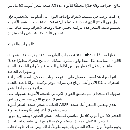
صبغة شعر أنبوبية 60 مل من ASSE: نتائج احترافية و68 خيارًا مختلفًا للألوان
إذا كنت ترغب في تنشيط شعرك وإضافة اللون إلى أسلوبك الشخصي، فإن
صبغة الشعر الأنبوبية ASSE 60 مل هي المنتج الذي تبحث عنه تمامًا ل! تم
تصميم صبغة الشعر هذه بتركيبة تحمي جمال وصحة شعرك، وتساعدك على
تحقيق نتائج احترافية في راحة منزلك.
الميزات والفوائد:
68 خيارات ألوان مختلفة: توفر صبغة الشعر ASSE Tube 68 خيارًا مختلفًا
للألوان المناسبة لكل نمط ولون بشرة. يمكنك أن تمنح شعرك مظهرًا جديدًا
تمامًا من خلال الاختيار من بين الألوان الطبيعية والألوان النابضة بالحياة
والمؤثرات الخاصة.
نتائج احترافية: أصبح الحصول على نتائج صالونات تصفيف الشعر الاحترافية
لشعرك ممكنًا الآن وأنت مرتاح في منزلك. توفر تركيبته ألوانًا نابضة بالحياة
ودائمة مع حماية الشعر.
سهولة الاستخدام: يتم تطبيق القوام الكريمي للصبغة الأنبوبية بسهولة على
شعرك. توزيع اللون متجانس وسلس.
العناية بالشعر: صبغة الشعر أنبوبة ASSE تغذي وتحمي الشعر أثناء صبغه.
سيبدو شعرك أكثر إشراقًا وصحة وحيوية.
الحجم: 60 مل أنبوب 60 مل مناسب لمسات الشعر الصغيرة ومشاريع تلوين
الشعر بالكامل. يمكنك استخدام كمية المنتج التي تناسب احتياجاتك.
يدوم طويلاً: لون الطلاء الخاص بك يدوم طويلاً، لذلك ليس هناك حاجة لإعادة