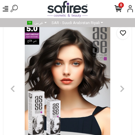
0
SAR - Suudi Arabistan Riyali
عربى