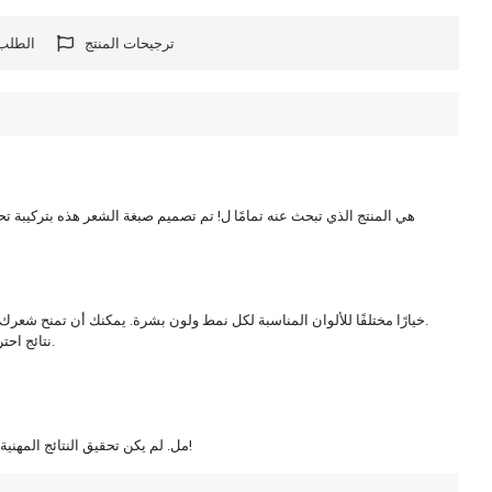
ترجيحات المنتج
الطلب 
68 خيارات ألوان مختلفة: توفر صبغة الشعر ASSE Tube 68 خيارًا مختلفًا للألوان المناسبة لكل نمط ولون بشرة. يمكنك أن تمنح شعرك مظهرًا جديدًا تمامًا من خلال الاختيار من بين الألوان الطبيعية والألوان النابضة بالحياة والمؤثرات الخاصة.
نتائج احترافية: أصبح الحصول على نتائج صالونات تصفيف الشعر الاحترافية لشعرك ممكنًا الآن وأنت مرتاح في منزلك. توفر تركيبته ألوانًا نابضة بالحياة ودائمة مع حماية الشعر.
امنحي شعرك اللون الذي تريدينه. وعبر عن أسلوبك مع صبغة الشعر الأنبوبية ASSE 100 مل. لم يكن تحقيق النتائج المهنية في المنزل أسهل من أي وقت مضى. اطلب الآن وأضف حياة جديدة لشعرك!