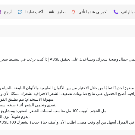
بالهاتف
أخبرني عندما تأتي
طابق
أكتب تعليقا
أرجح
سهولة الاستخدام: يتم تطبيق القوام الكريمي للصبغة الأنبوبية بسهولة على شعرك. توزيع اللون متجانس وسلس.
العناية بالشعر: صبغة الشعر أنبوبة ASSE تغذي وتحمي الشعر أثناء صبغه. سيبدو شعرك أكثر إشراقًا وصحة وحيوية.
100 مل الحجم: أنبوب 100 مل مناسب لمسات الشعر الصغيرة ومشاريع تلوين الشعر بالكامل. يمكنك استخدام كمية المنتج التي تناسب احتياجاتك.
يدوم طويلاً: لون الطلاء الخاص بك يدوم طويلاً، لذلك ليس هناك حاجة لإعادة الطلاء بشكل متكرر.