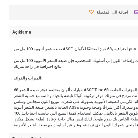
اضافة الى المفضلة
Açıklama
صبغة شعر أنبوبية 100 مل من ASSE: نتائج احترافية و68 خيارًا مختلفًا للألوان
إذا كنت ترغب في تنشيط شعرك وإضافة اللون إلى أسلوبك الشخصي، فإن صبغة الشعر الأنبوبية 100 مل من ASSE هي المنتج الذي تبحث عنه تمامًا ل! تم تصميم صبغة الشعر هذه بتركيبة تحمي جمال وصحة شعرك، وتساعدك على تحقيق
نتائج احترافية في راحة منزلك.
الميزات والفوائد: