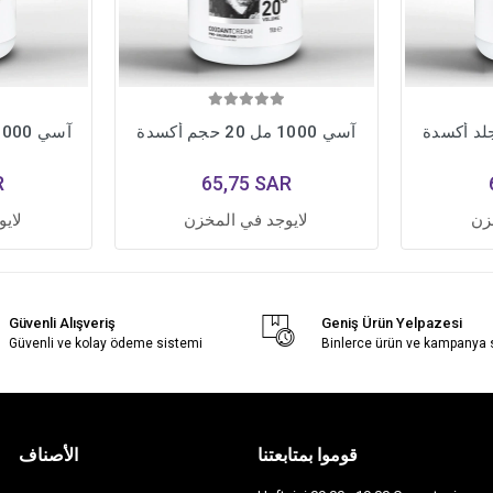
آسي 1000 مل 20 حجم أكسدة
آسي 1000 مل 30 حجم مؤكسد
R
65,75 SAR
زن
لايوجد في المخزن
لاي
Güvenli Alışveriş
Geniş Ürün Yelpazesi
Güvenli ve kolay ödeme sistemi
Binlerce ürün ve kampanya
قوموا بمتابعتنا
الأصناف