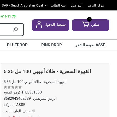
مركز الدعم
التواصل
تتبع الطلب
SAR - Suudi Arabistan Riyali
 616 11 70
0
سلتي
تسجيل الدخول
صبغة الشعر ASSE
PINK DROP
BLUEDROP
5.35 القهوة السحرية - طلاء أنبوبي 100 مل
5.35 القهوة السحرية - طلاء أنبوبي 100 مل
HTEL3J1060
رمز المنتج:
الرمز الشريطي :
8682943402039
ASSE
الماركة:
التصنيف:
ألوان أنابيب