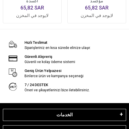
مؤكسد
أكسدة
65,82 SAR
65,82 SAR
لايوجد في المخزن
لايوجد في المخزن
Hızlı Teslimat
Siparişleriniz en kısa sürede elinize ulaşır.
Güvenli Alışveriş
Güvenli ve kolay ödeme sistemi
Geniş Ürün Yelpazesi
Binlerce ürün ve kampanya seçeneği
7 / 24 DESTEK
Öneri ve şikayetlerinizi bize iletebilirsiniz.
الخدمات