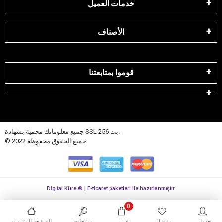
خدمات العميل
الأصناف
قوموا بمتابعتنا
جميع معلوماتك محمية بشهادة SSL 256 بت.
© 2022 جميع الحقوق محفوظة
Digital Küre ® | E-ticaret paketleri ile hazırlanmıştır.
0
حسابي
مفضلتي
عربتي
منتجات
الصفحة الرئيسية