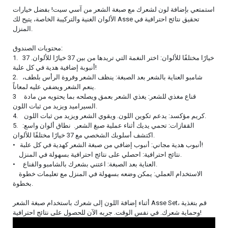
استمتعي بإضافة لون لشعرك مع صبغة الشعر من آسي سيت! بفضل خيارات
الألوان الغنية والتركيبة الخاصة، يتيح لك Asse تحقيق نتائج احترافية في
المنزل.
محتويات الصندوق:
1. 37 خيارًا مختلفًا للألوان: اختر النغمة التي تريدها من بين 37 خيارًا للألوان.
أنبوبة إضافية هدية في كل علبة!
2. شامبو العناية بالشعر بعد الصبغة: ينظف الشعر وفروة الرأس بلطف،
ينعم الشعر ويضفي عليه لمعاناً.
3 قناع مغذي للشعر: يغذي الشعر بعمق ويصلحه بما يحتويه من مادة
السيراميد ويزيد من ثبات اللون.
4. كريم مؤكسد: يدعم تكوين اللون. ويقوي الشعر ويزيد من ثبات اللون.
5. القفازات: تحمي يديك أثناء عملية صبغ الشعر. نطاق ألوان واسع:
اكتشف أسلوبك الشخصي مع 37 خيارًا مختلفًا للألوان.
• أنبوب هدية مجاني: أنبوب إضافي من صبغة الشعر كهدية في كل علبة!
نتائج احترافية: احصلي على نتائج احترافية بسهولة في المنزل.
• العناية بعد الصبغة: اعتني بشعرك بالشامبو والقناع.
الاستخدام العملي: يمكن وضعه بسهولة في المنزل مع تعليمات خطوة
بخطوة.
أثناء إضافة اللون إلى شعرك باستخدام صبغة الشعر Asse Set، قم بتغذية
وحماية شعرك. في نفس الوقت. جربه الآن للحصول على نتائج احترافية!