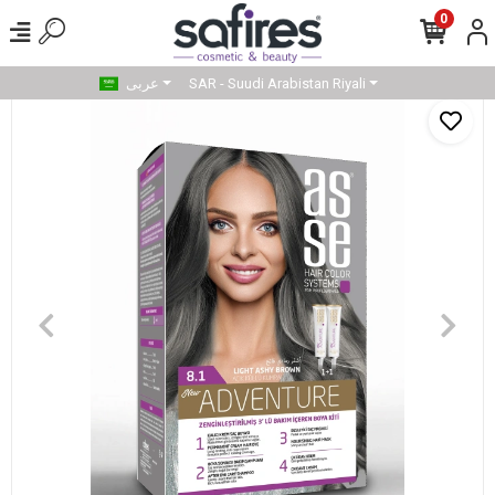
0
SAR - Suudi Arabistan Riyali
عربى