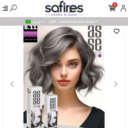
0
SAR - Suudi Arabistan Riyali
عربى