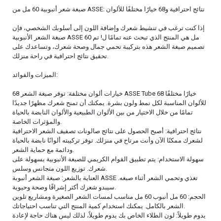
صبغة شعر أنبوبية 60 مل من ASSE: نتائج احترافية و68 خيارًا مختلفًا للألوان
إذا كنت ترغب في تنشيط شعرك وإضافة اللون إلى أسلوبك الشخصي، فإن
صبغة الشعر الأنبوبية ASSE 60 مل هي المنتج الذي تبحث عنه تمامًا ل! تم
تصميم صبغة الشعر هذه بتركيبة تحمي جمال وصحة شعرك، وتساعدك على
تحقيق نتائج احترافية في راحة منزلك.
الميزات والفوائد:
68 خيارات ألوان مختلفة: توفر صبغة الشعر ASSE Tube 68 خيارًا مختلفًا
للألوان المناسبة لكل نمط ولون بشرة. يمكنك أن تمنح شعرك مظهرًا جديدًا
تمامًا من خلال الاختيار من بين الألوان الطبيعية والألوان النابضة بالحياة
والمؤثرات الخاصة.
نتائج احترافية: أصبح الحصول على نتائج صالونات تصفيف الشعر الاحترافية
لشعرك ممكنًا الآن وأنت مرتاح في منزلك. توفر تركيبته ألوانًا نابضة بالحياة
ودائمة مع حماية الشعر.
سهولة الاستخدام: يتم تطبيق القوام الكريمي للصبغة الأنبوبية بسهولة على
شعرك. توزيع اللون متجانس وسلس.
العناية بالشعر: صبغة الشعر أنبوبة ASSE تغذي وتحمي الشعر أثناء صبغه.
سيبدو شعرك أكثر إشراقًا وصحة وحيوية.
الحجم: 60 مل أنبوب 60 مل مناسب لمسات الشعر الصغيرة ومشاريع تلوين
الشعر بالكامل. يمكنك استخدام كمية المنتج التي تناسب احتياجاتك.
يدوم طويلاً: لون الطلاء الخاص بك يدوم طويلاً، لذلك ليس هناك حاجة لإعادة