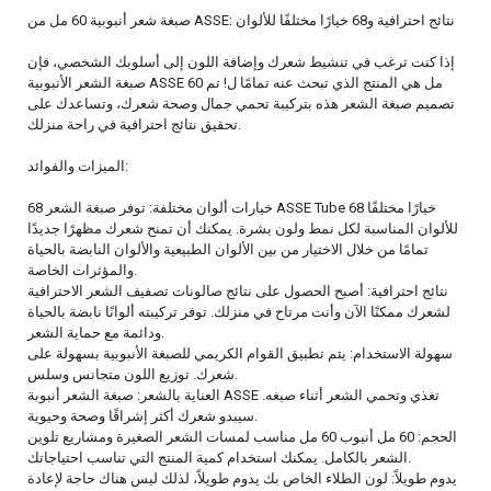
صبغة شعر أنبوبية 60 مل من ASSE: نتائج احترافية و68 خيارًا مختلفًا للألوان
إذا كنت ترغب في تنشيط شعرك وإضافة اللون إلى أسلوبك الشخصي، فإن
صبغة الشعر الأنبوبية ASSE 60 مل هي المنتج الذي تبحث عنه تمامًا ل! تم
تصميم صبغة الشعر هذه بتركيبة تحمي جمال وصحة شعرك، وتساعدك على
تحقيق نتائج احترافية في راحة منزلك.
الميزات والفوائد:
68 خيارات ألوان مختلفة: توفر صبغة الشعر ASSE Tube 68 خيارًا مختلفًا
للألوان المناسبة لكل نمط ولون بشرة. يمكنك أن تمنح شعرك مظهرًا جديدًا
تمامًا من خلال الاختيار من بين الألوان الطبيعية والألوان النابضة بالحياة
والمؤثرات الخاصة.
نتائج احترافية: أصبح الحصول على نتائج صالونات تصفيف الشعر الاحترافية
لشعرك ممكنًا الآن وأنت مرتاح في منزلك. توفر تركيبته ألوانًا نابضة بالحياة
ودائمة مع حماية الشعر.
سهولة الاستخدام: يتم تطبيق القوام الكريمي للصبغة الأنبوبية بسهولة على
شعرك. توزيع اللون متجانس وسلس.
العناية بالشعر: صبغة الشعر أنبوبة ASSE تغذي وتحمي الشعر أثناء صبغه.
سيبدو شعرك أكثر إشراقًا وصحة وحيوية.
الحجم: 60 مل أنبوب 60 مل مناسب لمسات الشعر الصغيرة ومشاريع تلوين
الشعر بالكامل. يمكنك استخدام كمية المنتج التي تناسب احتياجاتك.
يدوم طويلاً: لون الطلاء الخاص بك يدوم طويلاً، لذلك ليس هناك حاجة لإعادة