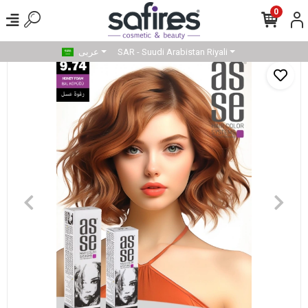
0
SAR - Suudi Arabistan Riyali
عربى