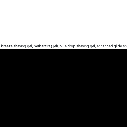
cean breeze shaving gel, berber tıraş jeli, blue drop shaving gel, enhanced glide sh