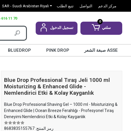
مركز الدعم
التواصل
تتبع الطلب
SAR - Suudi Arabistan Riyali
 616 11 70
0
سلتي
تسجيل الدخول
صبغة الشعر ASSE
PINK DROP
BLUEDROP
Blue Drop Professional Tıraş Jeli 1000 ml
Moisturizing & Enhanced Glide -
Nemlendirici Etki & Kolay Kayganlık
Blue Drop Professional Shaving Gel – 1000 ml - Moisturizing &
Enhanced Glide | Ocean Breeze Ferahlığı - Profesyonel Tıraş
Deneyimi Nemlendirici Etki & Kolay Kayganlık
رمز المنتج:
8683835155767