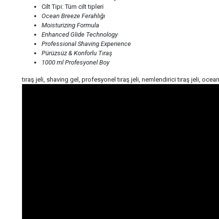
Cilt Tipi: Tüm cilt tipleri
Ocean Breeze Ferahlığı
Moisturizing Formula
Enhanced Glide Technology
Professional Shaving Experience
Pürüzsüz & Konforlu Tıraş
1000 ml Profesyonel Boy
tıraş jeli, shaving gel, profesyonel tıraş jeli, nemlendirici tıraş jeli, o