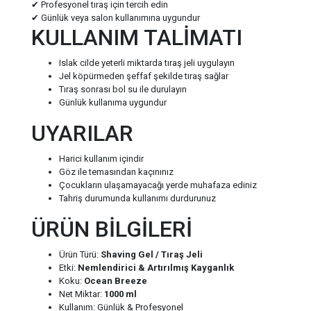
✔ Profesyonel tıraş için tercih edin
✔ Günlük veya salon kullanımına uygundur
KULLANIM TALİMATI
Islak cilde yeterli miktarda tıraş jeli uygulayın
Jel köpürmeden şeffaf şekilde tıraş sağlar
Tıraş sonrası bol su ile durulayın
Günlük kullanıma uygundur
UYARILAR
Harici kullanım içindir
Göz ile temasından kaçınınız
Çocukların ulaşamayacağı yerde muhafaza ediniz
Tahriş durumunda kullanımı durdurunuz
ÜRÜN BİLGİLERİ
Ürün Türü:
Shaving Gel / Tıraş Jeli
Etki:
Nemlendirici & Artırılmış Kayganlık
Koku:
Ocean Breeze
Net Miktar:
1000 ml
Kullanım: Günlük & Profesyonel