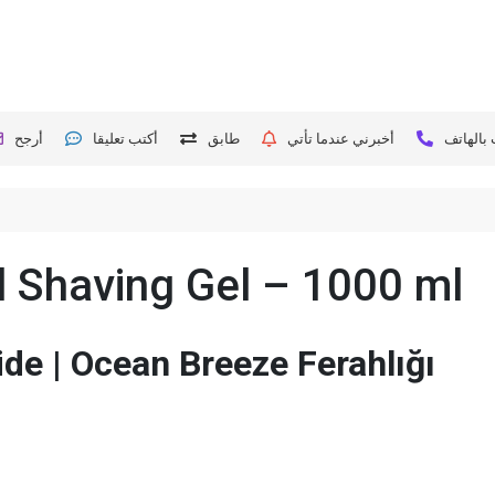
بالهاتف
أخبرني عندما تأتي
طابق
أكتب تعليقا
أرجح
l Shaving Gel – 1000 ml
de | Ocean Breeze Ferahlığı