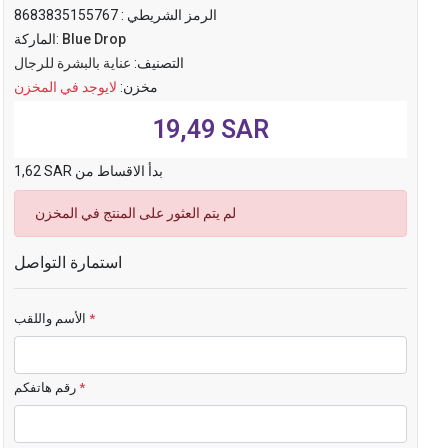
الرمز الشريطي :
8683835155767
Blue Drop
الماركة:
التصنيف:
عناية بالبشرة للرجال
مخزن:
لايوجد في المخزن
19,49 SAR
1,62 SAR بدأ الاقساط من
لم يتم العثور على المنتج في المخزن
استمارة التواصل
*
الأسم واللقب
*
رقم هاتفكم