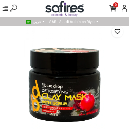
0
SAR - Suudi Arabistan Riyali
عربى