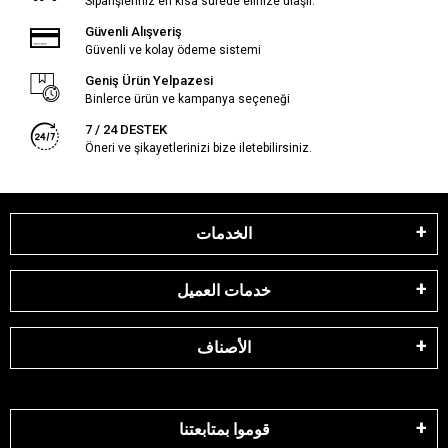
Siparişleriniz en kısa sürede elinize ulaşır.
Güvenli Alışveriş
Güvenli ve kolay ödeme sistemi
Geniş Ürün Yelpazesi
Binlerce ürün ve kampanya seçeneği
7 / 24 DESTEK
Öneri ve şikayetlerinizi bize iletebilirsiniz.
الخدمات
خدمات العميل
الأصناف
قوموا بمتابعتنا