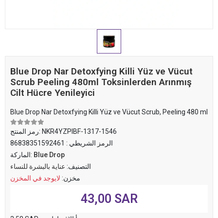
Blue Drop Nar Detoxfying Killi Yüz ve Vücut
Scrub Peeling 480ml Toksinlerden Arınmış
Cilt Hücre Yenileyici
Blue Drop Nar Detoxfying Killi Yüz ve Vücut Scrub, Peeling 480 ml
NKR4YZPIBF-1317-1546
رمز المنتج:
الرمز الشريطي :
86838351592461
Blue Drop
الماركة:
التصنيف:
عناية بالبشرة للنساء
مخزن:
لايوجد في المخزن
43,00 SAR