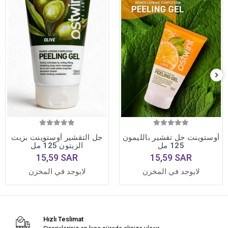
أوستوينت جل تقشير بالليمون
جل التقشير أوستوينت بزيت
125 مل
الزيتون 125 مل
15,59 SAR
15,59 SAR
لايوجد في المخزن
لايوجد في المخزن
Hızlı Teslimat