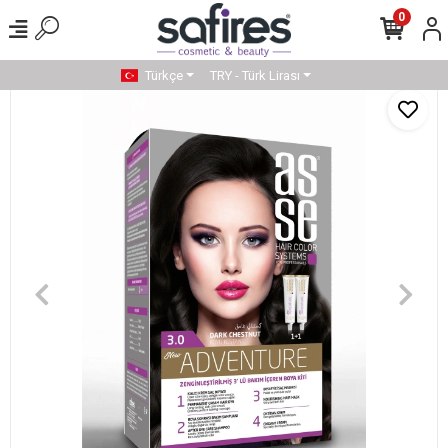
0
Türkçe
TRY - Türk Lirası