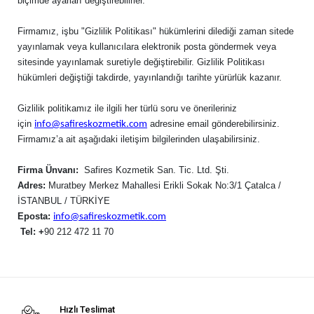
biçimde ayarları değiştirebilirler.
Firmamız, işbu "Gizlilik Politikası" hükümlerini dilediği zaman sitede
yayınlamak veya kullanıcılara elektronik posta göndermek veya
sitesinde yayınlamak suretiyle değiştirebilir. Gizlilik Politikası
hükümleri değiştiği takdirde, yayınlandığı tarihte yürürlük kazanır.
Gizlilik politikamız ile ilgili her türlü soru ve önerileriniz
için
adresine email gönderebilirsiniz.
info@safireskozmetik.com
Firmamız’a ait aşağıdaki iletişim bilgilerinden ulaşabilirsiniz.
Firma Ünvanı:
Safires Kozmetik San. Tic. Ltd. Şti.
Adres:
Muratbey Merkez Mahallesi Erikli Sokak No:3/1 Çatalca /
İSTANBUL / TÜRKİYE
Eposta:
info@safireskozmetik.com
Tel: +
90 212 472 11 70
Hızlı Teslimat