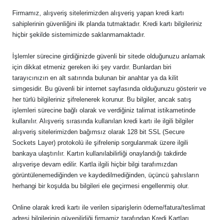
Firmamız, alışveriş sitelerimizden alışveriş yapan kredi kartı
sahiplerinin güvenliğini ilk planda tutmaktadır. Kredi kartı bilgileriniz
hiçbir şekilde sistemimizde saklanmamaktadır.
İşlemler sürecine girdiğinizde güvenli bir sitede olduğunuzu anlamak
için dikkat etmeniz gereken iki şey vardır. Bunlardan biri
tarayıcınızın en alt satırında bulunan bir anahtar ya da kilit
simgesidir. Bu güvenli bir internet sayfasında olduğunuzu gösterir ve
her türlü bilgileriniz şifrelenerek korunur. Bu bilgiler, ancak satış
işlemleri sürecine bağlı olarak ve verdiğiniz talimat istikametinde
kullanılır. Alışveriş sırasında kullanılan kredi kartı ile ilgili bilgiler
alışveriş sitelerimizden bağımsız olarak 128 bit SSL (Secure
Sockets Layer) protokolü ile şifrelenip sorgulanmak üzere ilgili
bankaya ulaştırılır. Kartın kullanılabilirliği onaylandığı takdirde
alışverişe devam edilir. Kartla ilgili hiçbir bilgi tarafımızdan
görüntülenemediğinden ve kaydedilmediğinden, üçüncü şahısların
herhangi bir koşulda bu bilgileri ele geçirmesi engellenmiş olur.
Online olarak kredi kartı ile verilen siparişlerin ödeme/fatura/teslimat
adresi bilgilerinin güvenilirliği firmamiz tarafından Kredi Kartları