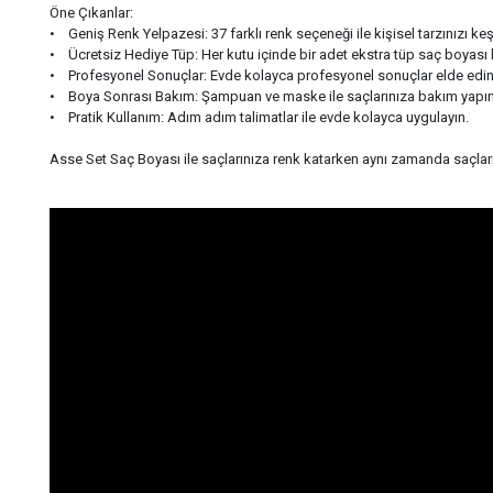
Öne Çıkanlar:
• Geniş Renk Yelpazesi: 37 farklı renk seçeneği ile kişisel tarzınızı ke
• Ücretsiz Hediye Tüp: Her kutu içinde bir adet ekstra tüp saç boyası 
• Profesyonel Sonuçlar: Evde kolayca profesyonel sonuçlar elde edin
• Boya Sonrası Bakım: Şampuan ve maske ile saçlarınıza bakım yapın
• Pratik Kullanım: Adım adım talimatlar ile evde kolayca uygulayın.
Asse Set Saç Boyası ile saçlarınıza renk katarken aynı zamanda saçlar