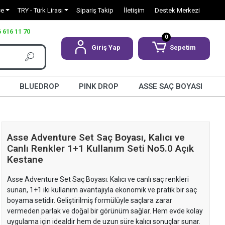
çe
TRY - Türk Lirası
Sipariş Takip
İletişim
Destek Merkezi
 616 11 70
0
Giriş Yap
Sepetim
BLUEDROP
PINK DROP
ASSE SAÇ BOYASI
Asse Adventure Set Saç Boyası, Kalıcı ve
Canlı Renkler 1+1 Kullanım Seti No5.0 Açık
Kestane
Asse Adventure Set Saç Boyası: Kalıcı ve canlı saç renkleri
sunan, 1+1 iki kullanım avantajıyla ekonomik ve pratik bir saç
boyama setidir. Geliştirilmiş formülüyle saçlara zarar
vermeden parlak ve doğal bir görünüm sağlar. Hem evde kolay
uygulama için idealdir hem de uzun süre kalıcı sonuçlar sunar.