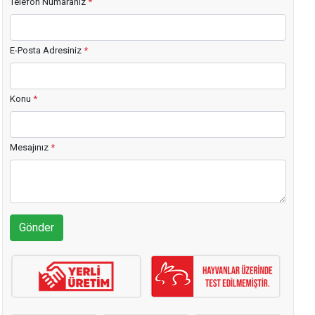
Telefon Numaranız
*
E-Posta Adresiniz
*
Konu
*
Mesajınız
*
Gönder