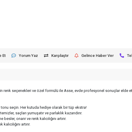
e Et
Yorum Yaz
Karşılaştır
Gelince Haber Ver
Te
in renk seçenekleri ve özel formülü ile Asse, evde profesyonel sonuçlar elde et
onu seçin. Her kutuda hediye olarak bir tüp ekstra!
mizler, saçları yumuşatır ve parlaklık kazandırır.
sler, onarır ve renk kalıcılığını artırır.
lıcılığını artırır.