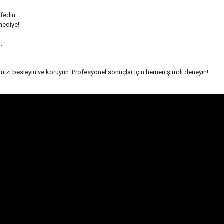
şfedin.
hediye!
.
.
ınızı besleyin ve koruyun. Profesyonel sonuçlar için hemen şimdi deneyin!