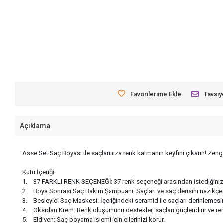
Favorilerime Ekle
Tavsiy
Açıklama
Asse Set Saç Boyası ile saçlarınıza renk katmanın keyfini çıkarın! Zeng
Kutu İçeriği:
1. 37 FARKLI RENK SEÇENEĞİ: 37 renk seçeneği arasından istediğiniz t
2. Boya Sonrası Saç Bakım Şampuanı: Saçları ve saç derisini nazikçe te
3. Besleyici Saç Maskesi: İçeriğindeki seramid ile saçları derinlemesine be
4. Oksidan Krem: Renk oluşumunu destekler, saçları güçlendirir ve renk ka
5. Eldiven: Saç boyama işlemi için ellerinizi korur.