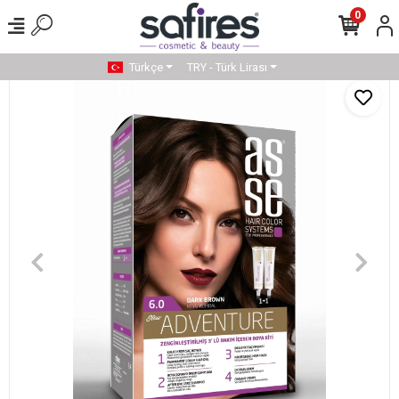
0
Türkçe
TRY - Türk Lirası