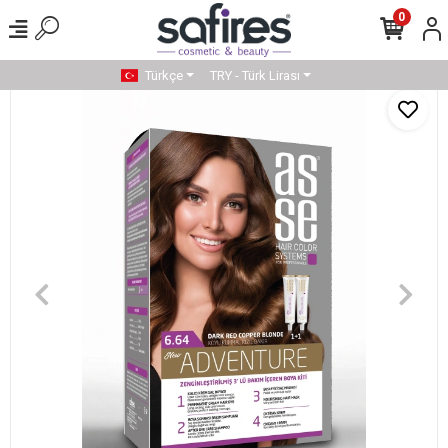
0
Türkçe
TRY - Türk Lirası