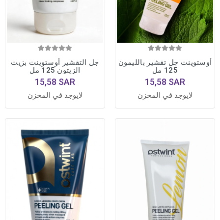
أوستوينت جل تقشير بالليمون
جل التقشير أوستوينت بزيت
125 مل
الزيتون 125 مل
15,58 SAR
15,58 SAR
لايوجد في المخزن
لايوجد في المخزن