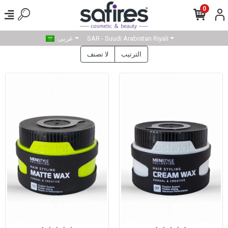
0
SAR - Suudi Arabistan Riyali
عربى
الترتيب
لا تصنف