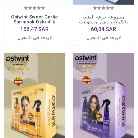
مجموعة جرعة العناية
Ostwint Sweet Garlic
بالكولاجين من أوستوينت
Sarımsak Özlü 4'lü
Profesyonel Saç Bakım
156,47 SAR
60,04 SAR
Seti • Yoğun Onarıcı
Bakım Formülü
لايوجد في المخزن
لايوجد في المخزن