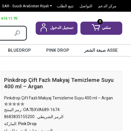
مركز الدعم
التواصل
تتبع الطلب
SAR - Suudi Arabistan Riyali
 616 11 70
0
سلتي
تسجيل الدخول
صبغة الشعر ASSE
PINK DROP
BLUEDROP
Pinkdrop Çift Fazlı Makyaj Temizleme Suyu
400 ml – Argan
Pinkdrop Çift Fazlı Makyaj Temizleme Suyu 400 ml – Argan
OA7BXVA689-1674
رمز المنتج:
الرمز الشريطي :
8683835155200
Pink Drop
الماركة:
التصنيف:
عناية بالبشرة للنساء