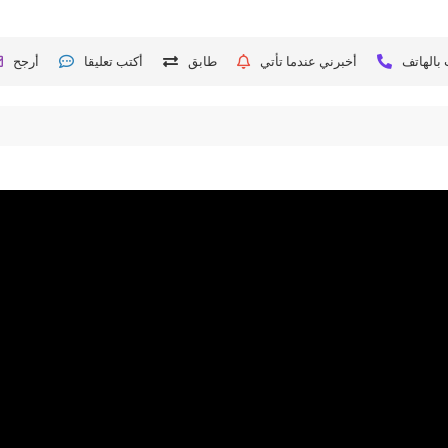
بالهاتف
أخبرني عندما تأتي
طابق
أكتب تعليقا
أرجح