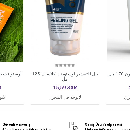
 مل
جل التقشير أوستوينت كلاسيك 125
مل
R
15,59 SAR
زن
لايوجد في المخزن
لاي
Güvenli Alışveriş
Geniş Ürün Yelpazesi
Güvenli ve kolay ödeme sistemi
Binlerce ürün ve kampanya