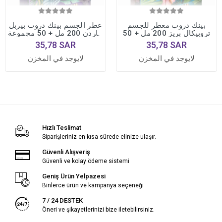
بينك دروب معطر للجسم
عطر الجسم بينك دروب بيربل
تروبيكال بريز 200 مل + 50
جاردن 200 مل + 50 مجموعة
مجموعة لوشن للجسم
لوشن للجسم
35,78 SAR
35,78 SAR
لايوجد في المخزن
لايوجد في المخزن
Hızlı Teslimat
Siparişleriniz en kısa sürede elinize ulaşır.
Güvenli Alışveriş
Güvenli ve kolay ödeme sistemi
Geniş Ürün Yelpazesi
Binlerce ürün ve kampanya seçeneği
7 / 24 DESTEK
Öneri ve şikayetlerinizi bize iletebilirsiniz.