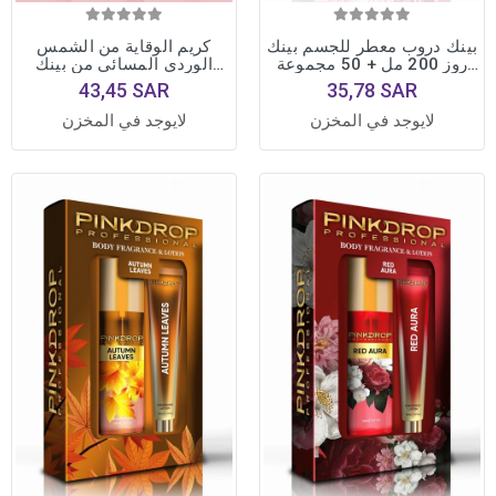
بينك دروب معطر للجسم بينك
كريم الوقاية من الشمس
روز 200 مل + 50 مجموعة
الوردي المسائي من بينك
لوشن للجسم
دروب تون، 50 مل
43,45 SAR
35,78 SAR
لايوجد في المخزن
لايوجد في المخزن