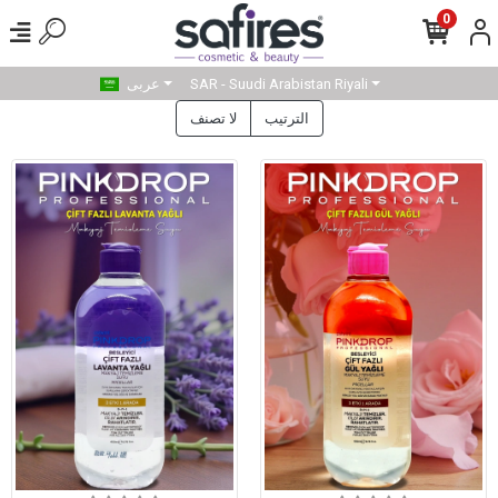
0
SAR - Suudi Arabistan Riyali
عربى
الترتيب
لا تصنف