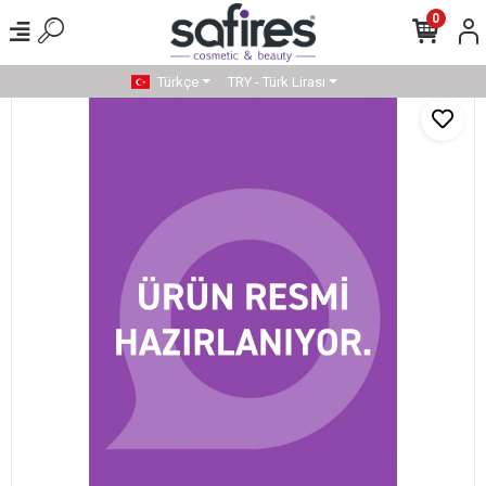
0
Türkçe
TRY - Türk Lirası