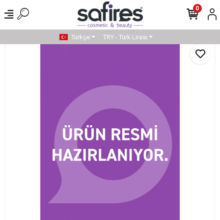
0
Türkçe
TRY - Türk Lirası