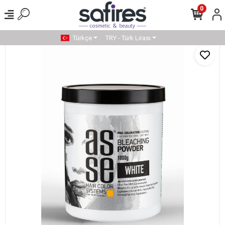
0
Türkçe
TRY - Türk Lirası