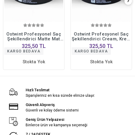
Ostwint Profesyonel Saç
Ostwint Profesyonel Saç
Şekillendirici Matte Mat
Şekillendirici Cream, Krem
Wax Doğal, Güçlü Tutuş
Wax Doğal Güçlü Tutuş
325,50 TL
325,50 TL
Uzun Süreli Etki No10
Uzun Süreli Etki No09
KARGO BEDAVA
KARGO BEDAVA
150ml
150ml
Stokta Yok
Stokta Yok
Hızlı Teslimat
Siparişleriniz en kısa sürede elinize ulaşır.
Güvenli Alışveriş
Güvenli ve kolay ödeme sistemi
Geniş Ürün Yelpazesi
Binlerce ürün ve kampanya seçeneği
7 / 24 DESTEK