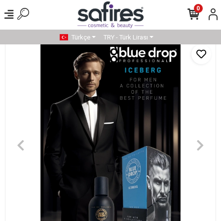
0
Türkçe
TRY - Türk Lirası