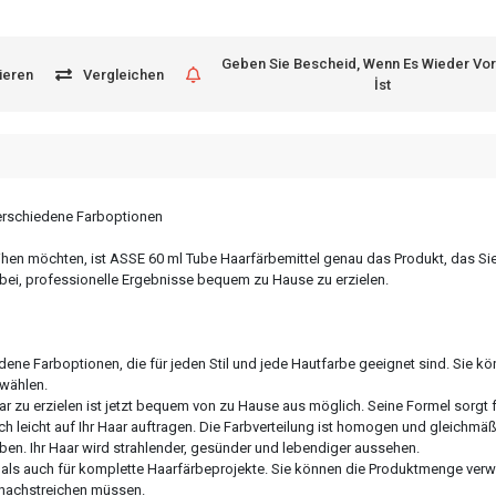
Geben Sie Bescheid, Wenn Es Wieder Vo
ieren
Vergleichen
İst
verschiedene Farboptionen
leihen möchten, ist ASSE 60 ml Tube Haarfärbemittel genau das Produkt, das Sie
dabei, professionelle Ergebnisse bequem zu Hause zu erzielen.
ene Farboptionen, die für jeden Stil und jede Hautfarbe geeignet sind. Sie kö
 wählen.
aar zu erzielen ist jetzt bequem von zu Hause aus möglich. Seine Formel sorgt 
 leicht auf Ihr Haar auftragen. Die Farbverteilung ist homogen und gleichmäß
ben. Ihr Haar wird strahlender, gesünder und lebendiger aussehen.
e als auch für komplette Haarfärbeprojekte. Sie können die Produktmenge verw
g nachstreichen müssen.