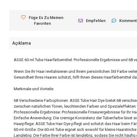
Füge Es Zu Meinen
Empfehlen
Komment
Favoriten
Açıklama
ASSE 60 ml Tube Haarfärbemittel: Professionelle Ergebnisse und 68 
Wenn Sie Ihr Haar revitalisieren und Ihrem persönlichen Stil Farbe ver
Gesundheit Ihres Haares schützt, hilft Ihnen dieses Haarfärbemittel 
Merkmale und Vorteile:
68 Verschiedene Farboptionen: ASSE Tube Hair Dye bietet 68 verschied
zwischen natürlichen Tönen, leuchtenden Farben und Spezialeffekten
Professionelle Ergebnisse: Professionelle Friseurergebnisse für Ihr H
Einfache Anwendung: Die cremige Konsistenz der Tubenfarbe lässt sich
Haarpflege: ASSE Tube Hair Dye pflegt und schützt das Haar beim Fär
60-ml-Größe: Die 60-ml-Tube eignet sich sowohl für kleine Haarstrich
Langlebig: Die Farbe Ihrer Farbe ist langlebig, sodass Sie nicht häufi