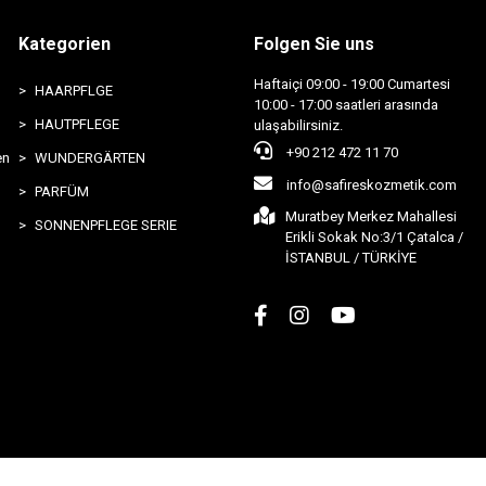
Kategorien
Folgen Sie uns
Haftaiçi 09:00 - 19:00 Cumartesi
HAARPFLGE
10:00 - 17:00 saatleri arasında
HAUTPFLEGE
ulaşabilirsiniz.
+90 212 472 11 70
en
WUNDERGÄRTEN
info@safireskozmetik.com
PARFÜM
Muratbey Merkez Mahallesi
SONNENPFLEGE SERIE
Erikli Sokak No:3/1 Çatalca /
İSTANBUL / TÜRKİYE