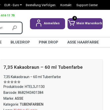
EUR - Euro
Bestellung Verfolgen
Kontakt
Support Center
 616 11 70
0
Anmelden
Mein Warenkorb
E
BLUEDROP
PINK DROP
ASSE HAARFARBE
7,35 Kakaobraun – 60 ml Tubenfarbe
7,35 Kakaobraun – 60 ml Tubenfarbe
Produktcode:
HTEL3J1130
Barcode:
8682943401384
Marke:
ASSE
Kategorie:
TUBENFARBEN