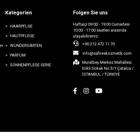
Kategorien
Folgen Sie uns
Haftaiçi 09:00 - 19:00 Cumartesi
HAARPFLGE
10:00 - 17:00 saatleri arasında
HAUTPFLEGE
ulaşabilirsiniz.
+90 212 472 11 70
en
WUNDERGÄRTEN
info@safireskozmetik.com
PARFÜM
Muratbey Merkez Mahallesi
SONNENPFLEGE SERIE
Erikli Sokak No:3/1 Çatalca /
İSTANBUL / TÜRKİYE