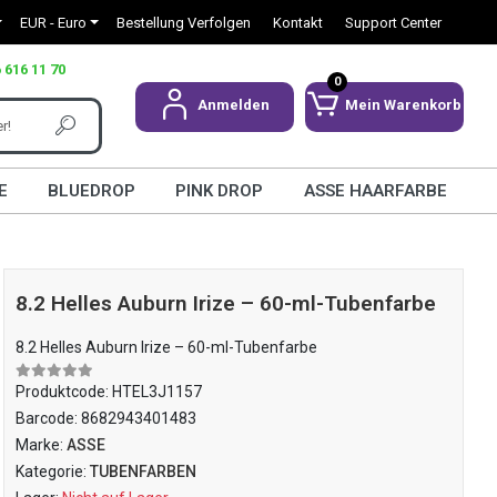
EUR - Euro
Bestellung Verfolgen
Kontakt
Support Center
 616 11 70
0
Anmelden
Mein Warenkorb
E
BLUEDROP
PINK DROP
ASSE HAARFARBE
8.2 Helles Auburn Irize – 60-ml-Tubenfarbe
8.2 Helles Auburn Irize – 60-ml-Tubenfarbe
Produktcode:
HTEL3J1157
Barcode:
8682943401483
Marke:
ASSE
Kategorie:
TUBENFARBEN