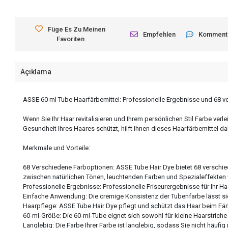
Füge Es Zu Meinen
Empfehlen
Komment
Favoriten
Açıklama
ASSE 60 ml Tube Haarfärbemittel: Professionelle Ergebnisse und 68 
Wenn Sie Ihr Haar revitalisieren und Ihrem persönlichen Stil Farbe ver
Gesundheit Ihres Haares schützt, hilft Ihnen dieses Haarfärbemittel 
Merkmale und Vorteile:
68 Verschiedene Farboptionen: ASSE Tube Hair Dye bietet 68 verschied
zwischen natürlichen Tönen, leuchtenden Farben und Spezialeffekten
Professionelle Ergebnisse: Professionelle Friseurergebnisse für Ihr H
Einfache Anwendung: Die cremige Konsistenz der Tubenfarbe lässt sich
Haarpflege: ASSE Tube Hair Dye pflegt und schützt das Haar beim Fär
60-ml-Größe: Die 60-ml-Tube eignet sich sowohl für kleine Haarstrich
Langlebig: Die Farbe Ihrer Farbe ist langlebig, sodass Sie nicht häufi