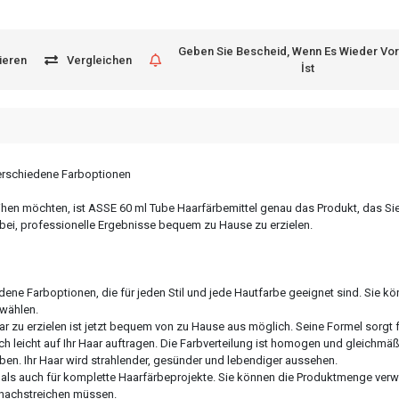
Geben Sie Bescheid, Wenn Es Wieder Vo
ieren
Vergleichen
İst
verschiedene Farboptionen
leihen möchten, ist ASSE 60 ml Tube Haarfärbemittel genau das Produkt, das Sie
dabei, professionelle Ergebnisse bequem zu Hause zu erzielen.
ene Farboptionen, die für jeden Stil und jede Hautfarbe geeignet sind. Sie kö
 wählen.
aar zu erzielen ist jetzt bequem von zu Hause aus möglich. Seine Formel sorgt 
 leicht auf Ihr Haar auftragen. Die Farbverteilung ist homogen und gleichmäß
ben. Ihr Haar wird strahlender, gesünder und lebendiger aussehen.
e als auch für komplette Haarfärbeprojekte. Sie können die Produktmenge verw
g nachstreichen müssen.