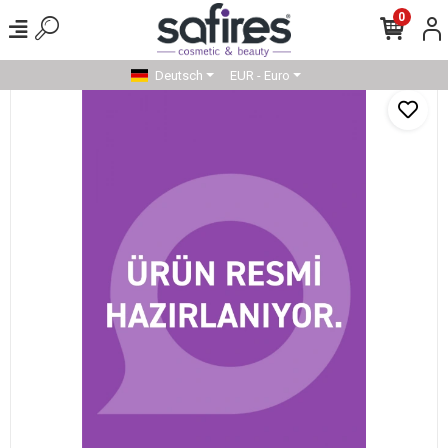
0
Deutsch
EUR - Euro