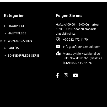
Kategorien
Folgen Sie uns
Haftaiçi 09:00 - 19:00 Cumartesi
HAARPFLGE
10:00 - 17:00 saatleri arasında
HAUTPFLEGE
ulaşabilirsiniz.
+90 212 472 11 70
en
WUNDERGÄRTEN
info@safireskozmetik.com
PARFÜM
Muratbey Merkez Mahallesi
SONNENPFLEGE SERIE
Erikli Sokak No:3/1 Çatalca /
İSTANBUL / TÜRKİYE