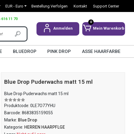
EUR - Euro
Bestellung Verfolgen
Kontakt
Support Center
 616 11 70
0
Anmelden
Mein Warenkorb
E
BLUEDROP
PINK DROP
ASSE HAARFARBE
Blue Drop Puderwachs matt 15 ml
Blue Drop Puderwachs matt 15 ml
Produktcode:
0LE7O77YHU
Barcode:
8683835159055
Marke:
Blue Drop
Kategorie:
HERREN HAARPFLGE