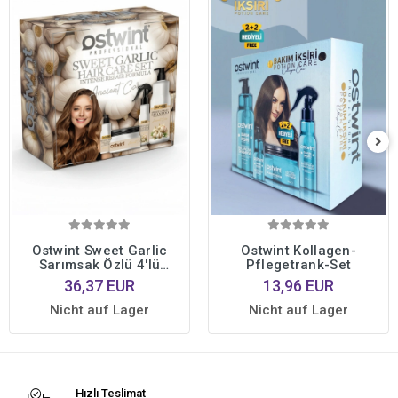
Ostwint Sweet Garlic
Ostwint Kollagen-
Sarımsak Özlü 4'lü
Pflegetrank-Set
Profesyonel Saç Bakım
36,37 EUR
13,96 EUR
Seti • Yoğun Onarıcı
Bakım Formülü
Nicht auf Lager
Nicht auf Lager
Hızlı Teslimat