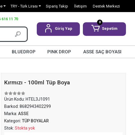
çe
TRY - Türk Lirası
Sipariş Takip
İletişim
Destek Merkezi
 616 11 70
0
Giriş Yap
Sepetim
BLUEDROP
PINK DROP
ASSE SAÇ BOYASI
Kırmızı - 100ml Tüp Boya
Ürün Kodu:
HTEL3J1091
Barkod:
8682943402299
Marka:
ASSE
Kategori:
TÜP BOYALAR
Stok:
Stokta yok