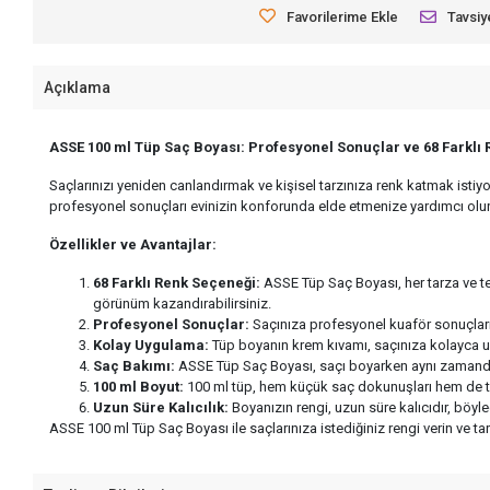
Favorilerime Ekle
Tavsiy
Açıklama
ASSE 100 ml Tüp Saç Boyası: Profesyonel Sonuçlar ve 68 Farklı
Saçlarınızı yeniden canlandırmak ve kişisel tarzınıza renk katmak istiy
profesyonel sonuçları evinizin konforunda elde etmenize yardımcı olur
Özellikler ve Avantajlar:
68 Farklı Renk Seçeneği:
ASSE Tüp Saç Boyası, her tarza ve te
görünüm kazandırabilirsiniz.
Profesyonel Sonuçlar:
Saçınıza profesyonel kuaför sonuçları 
Kolay Uygulama:
Tüp boyanın krem kıvamı, saçınıza kolayca u
Saç Bakımı:
ASSE Tüp Saç Boyası, saçı boyarken aynı zamanda b
100 ml Boyut:
100 ml tüp, hem küçük saç dokunuşları hem de tam
Uzun Süre Kalıcılık:
Boyanızın rengi, uzun süre kalıcıdır, böy
ASSE 100 ml Tüp Saç Boyası ile saçlarınıza istediğiniz rengi verin ve ta