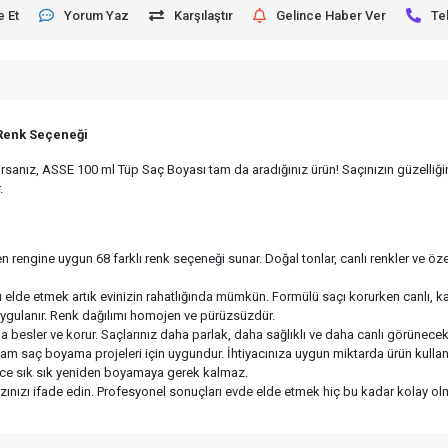
e Et
Yorum Yaz
Karşılaştır
Gelince Haber Ver
Te
 Renk Seçeneği
orsanız, ASSE 100 ml Tüp Saç Boyası tam da aradığınız ürün! Saçınızın güzelliğin
.
n rengine uygun 68 farklı renk seçeneği sunar. Doğal tonlar, canlı renkler ve ö
elde etmek artık evinizin rahatlığında mümkün. Formülü saçı korurken canlı, kal
ygulanır. Renk dağılımı homojen ve pürüzsüzdür.
esler ve korur. Saçlarınız daha parlak, daha sağlıklı ve daha canlı görünecek
 saç boyama projeleri için uygundur. İhtiyacınıza uygun miktarda ürün kullana
lece sık sık yeniden boyamaya gerek kalmaz.
rzınızı ifade edin. Profesyonel sonuçları evde elde etmek hiç bu kadar kolay olm