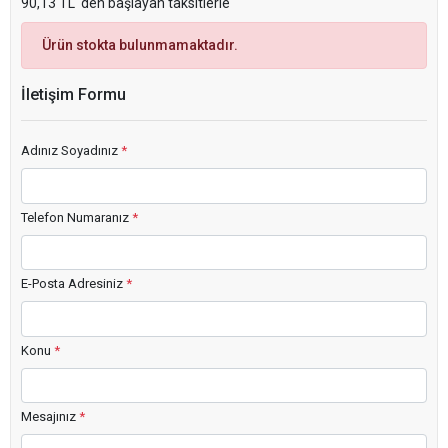
90,13 TL 'den başlayan taksitlerle
Ürün stokta bulunmamaktadır.
İletişim Formu
Adınız Soyadınız
*
Telefon Numaranız
*
E-Posta Adresiniz
*
Konu
*
Mesajınız
*