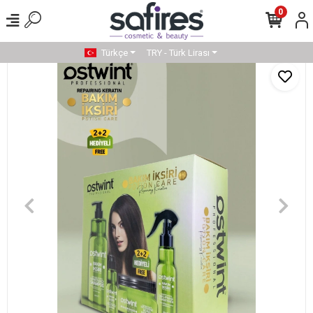
0
Türkçe
TRY - Türk Lirası