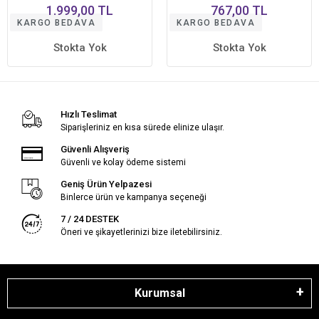
Profesyonel Saç Bakım
İçin 4lü Set Şampuan Saç
1.999,00 TL
767,00 TL
Seti • Yoğun Onarıcı
Kremi Saç Serumu Saç
KARGO BEDAVA
KARGO BEDAVA
Bakım Formülü
Maskesi
Stokta Yok
Stokta Yok
Hızlı Teslimat
Siparişleriniz en kısa sürede elinize ulaşır.
Güvenli Alışveriş
Güvenli ve kolay ödeme sistemi
Geniş Ürün Yelpazesi
Binlerce ürün ve kampanya seçeneği
7 / 24 DESTEK
Öneri ve şikayetlerinizi bize iletebilirsiniz.
Kurumsal