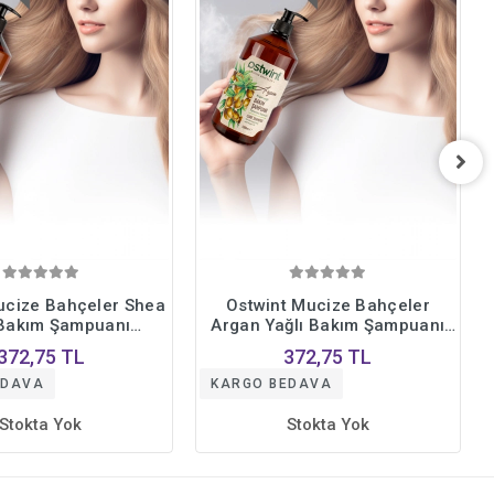
ucize Bahçeler Shea
Ostwint Mucize Bahçeler
 Bakım Şampuanı
Argan Yağlı Bakım Şampuanı
sine Nemlendirme -
Derinlemesine Nemlendirme -
372,75 TL
372,75 TL
Formül 1000 ml.
Özel Formül 1000 ml.
EDAVA
KARGO BEDAVA
Stokta Yok
Stokta Yok