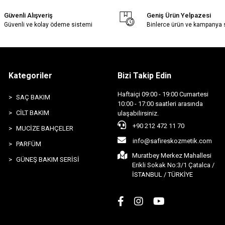
Güvenli Alışveriş
Geniş Ürün Yelpazesi
Güvenli ve kolay ödeme sistemi
Binlerce ürün ve kampanya
Kategoriler
Bizi Takip Edin
Haftaiçi 09:00 - 19:00 Cumartesi
SAÇ BAKIM
10:00 - 17:00 saatleri arasında
CİLT BAKIM
ulaşabilirsiniz.
+90 212 472 11 70
MUCİZE BAHÇELER
info@safireskozmetik.com
PARFÜM
Muratbey Merkez Mahallesi
GÜNEŞ BAKIM SERİSİ
Erikli Sokak No:3/1 Çatalca /
İSTANBUL / TÜRKİYE