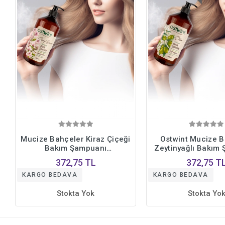
Mucize Bahçeler Kiraz Çiçeği
Ostwint Mucize B
Bakım Şampuanı
Zeytinyağlı Bakım
Derinlemesine Nemlendirme ve
Derinlemesine Nem
372,75 TL
372,75 T
Cilt Yenileme 1000 ml.
Özel Formül 10
KARGO BEDAVA
KARGO BEDAVA
Stokta Yok
Stokta Yo