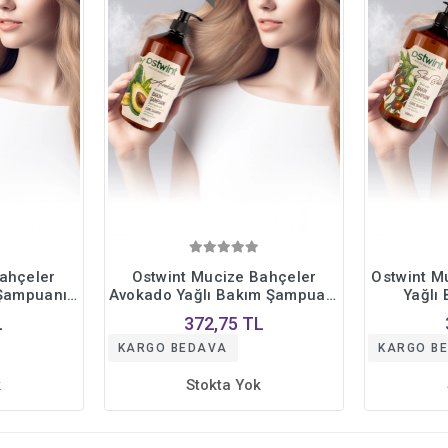
ahçeler
Ostwint Mucize Bahçeler
Ostwint M
 Şampuanı
Avokado Yağlı Bakım Şampuanı
Yağlı
lendirme -
Derinlemesine Nemlendirme -
Derinleme
L
372,75 TL
00 ml.
Özel Formül 1000 ml.
Özel 
KARGO BEDAVA
KARGO B
k
Stokta Yok