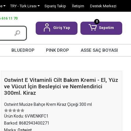
çe
TRY - Türk Lirası
Sipariş Takip
İletişim
Destek Merkezi
 616 11 70
0
Giriş Yap
Sepetim
BLUEDROP
PINK DROP
ASSE SAÇ BOYASI
Ostwint E Vitaminli Cilt Bakım Kremi - El, Yüz
ve Vücut İçin Besleyici ve Nemlendirici
300ml. Kiraz
Ostwint Mucize Bahçe Krem Kiraz Çiçeği 300 ml
Ürün Kodu:
6VWENKIFC1
Barkod:
8682943400271
Marka:
Ostwint