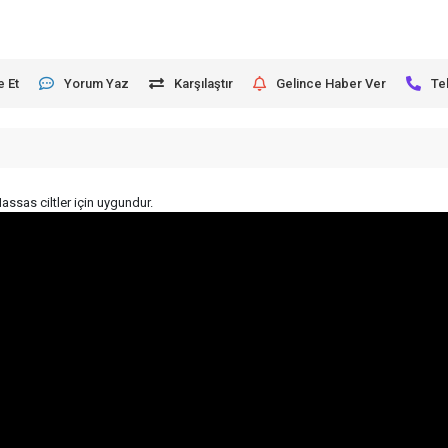
e Et
Yorum Yaz
Karşılaştır
Gelince Haber Ver
Te
assas ciltler için uygundur.