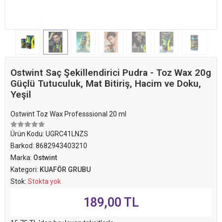
Ostwint Saç Şekillendirici Pudra - Toz Wax 20g
Güçlü Tutuculuk, Mat Bitiriş, Hacim ve Doku,
Yeşil
Ostwint Toz Wax Professsional 20 ml
Ürün Kodu:
UGRC41LNZS
Barkod:
8682943403210
Marka:
Ostwint
Kategori:
KUAFÖR GRUBU
Stok:
Stokta yok
189,00 TL