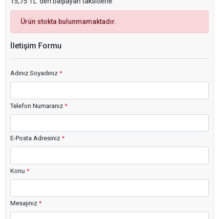
15,75 TL 'den başlayan taksitlerle
Ürün stokta bulunmamaktadır.
İletişim Formu
Adınız Soyadınız
*
Telefon Numaranız
*
E-Posta Adresiniz
*
Konu
*
Mesajınız
*