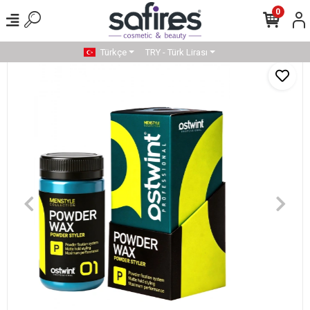
0
Türkçe
TRY - Türk Lirası