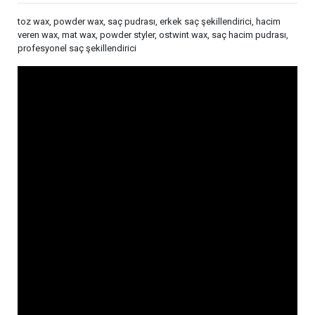
toz wax, powder wax, saç pudrası, erkek saç şekillendirici, hacim
veren wax, mat wax, powder styler, ostwint wax, saç hacim pudrası,
profesyonel saç şekillendirici