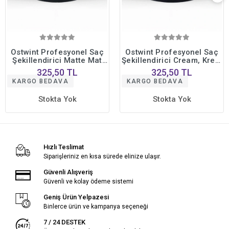
Ostwint Profesyonel Saç
Ostwint Profesyonel Saç
Şekillendirici Matte Mat
Şekillendirici Cream, Krem
Wax Doğal, Güçlü Tutuş
Wax Doğal Güçlü Tutuş
325,50 TL
325,50 TL
Uzun Süreli Etki No10
Uzun Süreli Etki No09
KARGO BEDAVA
KARGO BEDAVA
150ml
150ml
Stokta Yok
Stokta Yok
Hızlı Teslimat
Siparişleriniz en kısa sürede elinize ulaşır.
Güvenli Alışveriş
Güvenli ve kolay ödeme sistemi
Geniş Ürün Yelpazesi
Binlerce ürün ve kampanya seçeneği
7 / 24 DESTEK