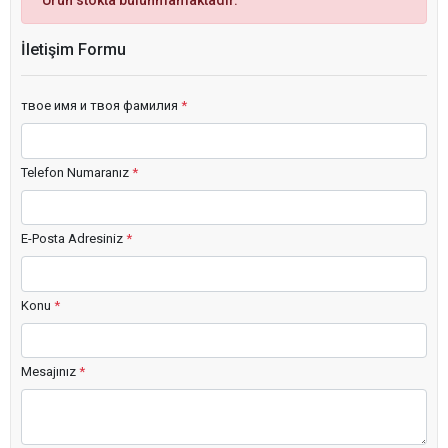
Ürün stokta bulunmamaktadır.
İletişim Formu
твое имя и твоя фамилия
*
Telefon Numaranız
*
E-Posta Adresiniz
*
Konu
*
Mesajınız
*