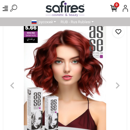
0
русский
RUB - Rus Rublesi