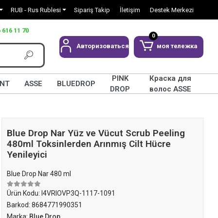
RUB - Rus Rublesi
Sipariş Takip
İletişim
Destek Merkezi
 616 11 70
0
Авторизоваться
моя тележка
PINK
Краска для
INT
ASSE
BLUEDROP
DROP
волос ASSE
Blue Drop Nar Yüz ve Vücut Scrub Peeling
480ml Toksinlerden Arınmış Cilt Hücre
Yenileyici
Blue Drop Nar 480 ml
Ürün Kodu:
I4VRIOVP3Q-1117-1091
Barkod:
8684771990351
Marka:
Blue Drop