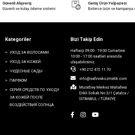
Güvenli Alışveriş
Geniş Ürün Yelpazesi
Güvenli ve kolay ödeme sistemi
Binlerce ürün ve kampanya
Kategoriler
Bizi Takip Edin
Haftaiçi 09:00 - 19:00 Cumartesi
УХОД ЗА ВОЛОСАМИ
10:00 - 17:00 saatleri arasında
УХОД ЗА КОЖЕЙ
ulaşabilirsiniz.
+90 212 472 11 70
ЧУДЕСНЫЕ САДЫ
info@safireskozmetik.com
ПАРФЮМ
Muratbey Merkez Mahallesi
СЕРИЯ СРЕДСТВ ПО УХОДУ
Erikli Sokak No:3/1 Çatalca /
ЗА КОЖЕЙ ПОСЛЕ
İSTANBUL / TÜRKİYE
ВОЗДЕЙСТВИЯ СОЛНЦА