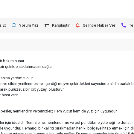
e Et
Yorum Yaz
Karşılaştır
Gelince Haber Ver
Te
ir bakım sunar
 bir şekilde saklanmasını sağlar
asına yardımcı olur.
ine ve cildin yenilenmesine, içerdiği meyve çekirdekleri sayesinde cildin parlak
arak pürüzsüz bir cilt yüzeyi oluşturur;
 hissi verir
ildi besler, nemlendirir ve temizler.; Hem vücut hem de yüz için uygundur.
ler için idealdir. Temizleme, nemlendirme ve pul pul dökme yeteneği ile donatıl
n de uygundur. Herhangi bir kalıntı bırakmadan her iki bölgeye hitap etmek için d
 cilt bakım rutininize mükemmel bir katkı sağlar. En uygun sonuçlar için ürünü 15