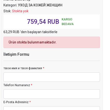
Kategori:
УХОД ЗА КОЖЕЙ ЖЕНЩИН
Stok:
Stokta yok
KARGO
759,54 RUB
BEDAVA
63,29 RUB 'den başlayan taksitlerle
Ürün stokta bulunmamaktadır.
İletişim Formu
твое имя и твоя фамилия
*
Telefon Numaranız
*
E-Posta Adresiniz
*