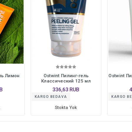
ель Лимон
Ostwint Пилинг-гель
Ostwint П
Классический 125 мл
B
336,63 RUB
KARGO BEDAVA
KARGO B
k
Stokta Yok