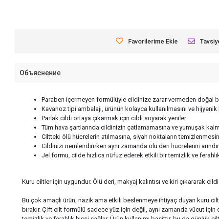
Favorilerime Ekle
Tavsiy
Объяснение
Paraben içermeyen formülüyle cildinize zarar vermeden doğal b
Kavanoz tipi ambalajı, ürünün kolayca kullanılmasını ve hijyenik
Parlak cildi ortaya çıkarmak için cildi soyarak yeniler.
Tüm hava şartlarında cildinizin çatlamamasına ve yumuşak kalm
Ciltteki ölü hücrelerin atılmasına, siyah noktaların temizlenmes
Cildinizi nemlendirirken aynı zamanda ölü deri hücrelerini arındır
Jel formu, cilde hızlıca nüfuz ederek etkili bir temizlik ve ferahlık
Kuru ciltler için uygundur. Ölü deri, makyaj kalıntısı ve kiri çıkararak c
Bu çok amaçlı ürün, nazik ama etkili beslenmeye ihtiyaç duyan kuru cilt
bırakır. Çift cilt formülü sadece yüz için değil, aynı zamanda vücut içi
temizlik ve ferahlık hissi sağlar. Ürün kullanımı basittir, bu da günlük