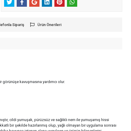
lefonla Sipariş
Ürün Önerileri
 bir görünüşe kavuşmasına yardımcı olur.
mıştır, cildi yumuşak, pürüzsüz ve sağlıklı nem ile yumuşamış hissi
ikkatli bir şekilde hazırlanmış olup, yağlı olmayan bir uygulama sonrası
 dakika boyunca istenen alana uygulayın ve ürünün bileşenlerini