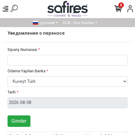
0
русский
RUB - Rus Rublesi
Уведомления о переносе
Sipariş Numarası
*
Ödeme Yapilan Banka
*
Tarih
*
Gönder