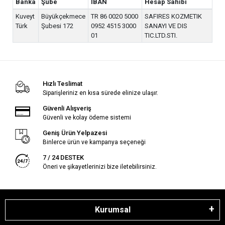
Banka
Şube
IBAN
Hesap Sahibi
Kuveyt
Büyükçekmece
TR 86 0020 5000
SAFIRES KOZMETIK
Türk
Şubesi 172
0952 4515 3000
SANAYI VE DIS
01
TIC.LTD.STI.
Hızlı Teslimat
Siparişleriniz en kısa sürede elinize ulaşır.
Güvenli Alışveriş
Güvenli ve kolay ödeme sistemi
Geniş Ürün Yelpazesi
Binlerce ürün ve kampanya seçeneği
7 / 24 DESTEK
Öneri ve şikayetlerinizi bize iletebilirsiniz.
Kurumsal