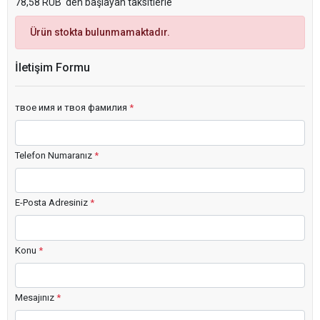
78,58 RUB 'den başlayan taksitlerle
Ürün stokta bulunmamaktadır.
İletişim Formu
твое имя и твоя фамилия
*
Telefon Numaranız
*
E-Posta Adresiniz
*
Konu
*
Mesajınız
*