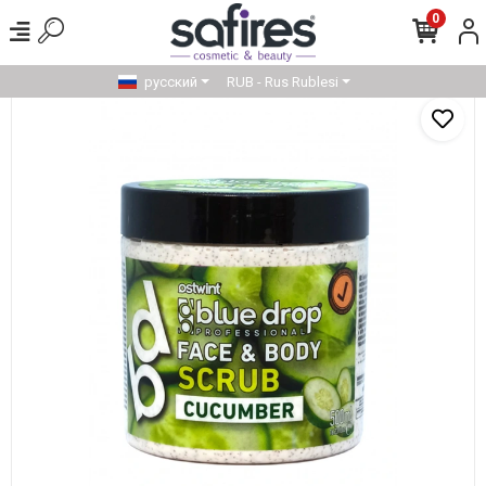
0
русский
RUB - Rus Rublesi