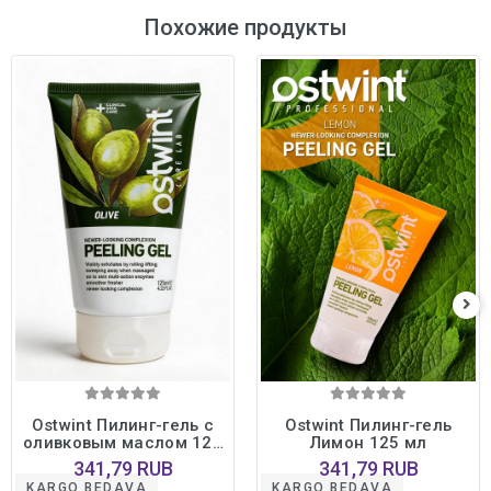
Похожие продукты
Ostwint Пилинг-гель с
Ostwint Пилинг-гель
оливковым маслом 125
Лимон 125 мл
мл
341,79 RUB
341,79 RUB
KARGO BEDAVA
KARGO BEDAVA