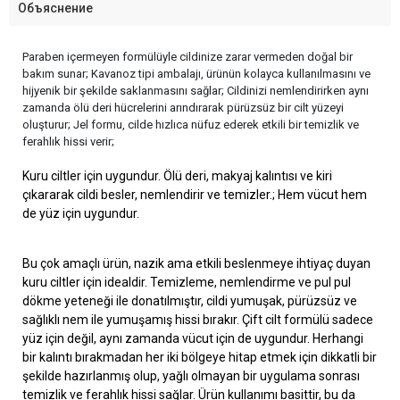
Объяснение
Paraben içermeyen formülüyle cildinize zarar vermeden doğal bir
bakım sunar; Kavanoz tipi ambalajı, ürünün kolayca kullanılmasını ve
hijyenik bir şekilde saklanmasını sağlar; Cildinizi nemlendirirken aynı
zamanda ölü deri hücrelerini arındırarak pürüzsüz bir cilt yüzeyi
oluşturur; Jel formu, cilde hızlıca nüfuz ederek etkili bir temizlik ve
ferahlık hissi verir;
Kuru ciltler için uygundur. Ölü deri, makyaj kalıntısı ve kiri
çıkararak cildi besler, nemlendirir ve temizler.; Hem vücut hem
de yüz için uygundur.
Bu çok amaçlı ürün, nazik ama etkili beslenmeye ihtiyaç duyan
kuru ciltler için idealdir. Temizleme, nemlendirme ve pul pul
dökme yeteneği ile donatılmıştır, cildi yumuşak, pürüzsüz ve
sağlıklı nem ile yumuşamış hissi bırakır. Çift cilt formülü sadece
yüz için değil, aynı zamanda vücut için de uygundur. Herhangi
bir kalıntı bırakmadan her iki bölgeye hitap etmek için dikkatli bir
şekilde hazırlanmış olup, yağlı olmayan bir uygulama sonrası
temizlik ve ferahlık hissi sağlar. Ürün kullanımı basittir, bu da