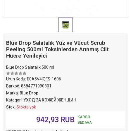
Blue Drop Salatalık Yüz ve Vücut Scrub
Peeling 500ml Toksinlerden Arınmış Cilt
Hücre Yenileyici
Blue Drop Salatalık 500 ml
Ürün Kodu:
E0A5V4IQFS-1606
Barkod:
8684771990801
Marka:
Blue Drop
Kategori:
УХОД ЗА КОЖЕЙ ЖЕНЩИН
Stok:
Stokta yok
KARGO
942,93 RUB
BEDAVA