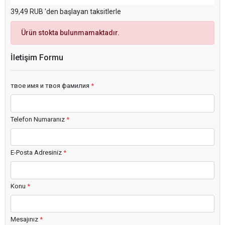
39,49 RUB 'den başlayan taksitlerle
Ürün stokta bulunmamaktadır.
İletişim Formu
твое имя и твоя фамилия
*
Telefon Numaranız
*
E-Posta Adresiniz
*
Konu
*
Mesajınız
*