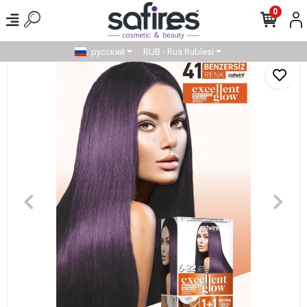
0
русский
RUB - Rus Rublesi