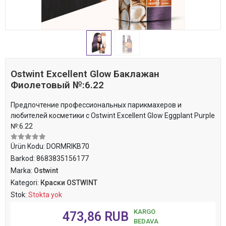
Ostwint Excellent Glow Баклажан
Фиолетовый №:6.22
Предпочтение профессиональных парикмахеров и
любителей косметики с Ostwint Excellent Glow Eggplant Purple
№:6.22
Ürün Kodu:
DORMRIKB70
Barkod:
8683835156177
Marka:
Ostwint
Kategori:
Краски OSTWINT
Stok:
Stokta yok
KARGO
473,86 RUB
BEDAVA