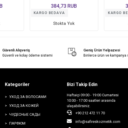
мл
B
384,73 RUB
KARGO BEDAVA
KARGO B
k
Stokta Yok
Güvenli Alışveriş
Geniş Ürün Yelpazesi
Güvenli ve kolay ödeme sistemi
Binlerce ürün ve kampanya
Kategoriler
Bizi Takip Edin
Haftaiçi 09:00 - 19:00 Cumartesi
УХОД ЗА ВОЛОСАМИ
10:00 - 17:00 saatleri arasında
УХОД ЗА КОЖЕЙ
ulaşabilirsiniz.
+90 212 472 11 70
ЧУДЕСНЫЕ САДЫ
info@safireskozmetik.com
ПАРФЮМ