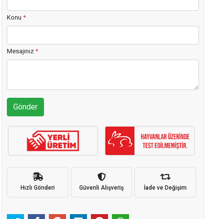
Konu
*
Mesajınız
*
Gönder
Hızlı Gönderi
Güvenli Alışveriş
İade ve Değişim