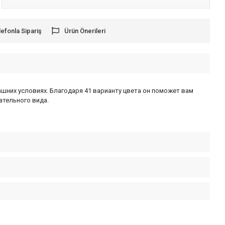
lefonla Sipariş
Ürün Önerileri
ашних условиях. Благодаря 41 варианту цвета он поможет вам
ательного вида.