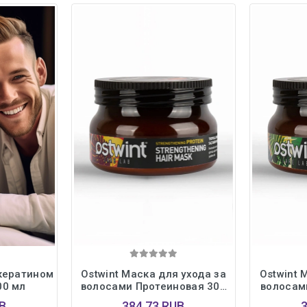
 кератином
Ostwint Маска для ухода за
Ostwint 
00 мл
волосами Протеиновая 300
волосам
мл
B
384,73 RUB