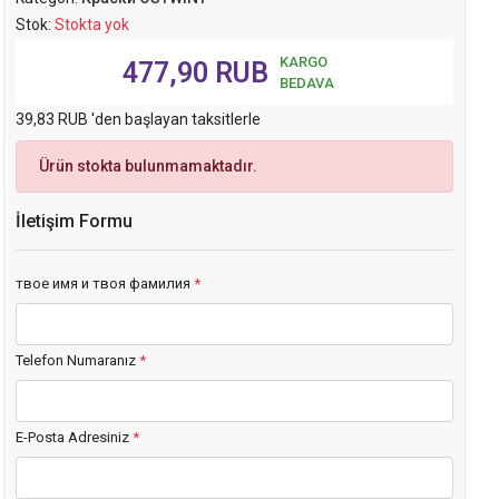
Stok:
Stokta yok
KARGO
477,90 RUB
BEDAVA
39,83 RUB 'den başlayan taksitlerle
Ürün stokta bulunmamaktadır.
İletişim Formu
твое имя и твоя фамилия
*
Telefon Numaranız
*
E-Posta Adresiniz
*