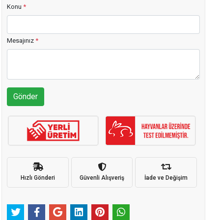
Konu
*
Mesajınız
*
Gönder
Hızlı Gönderi
Güvenli Alışveriş
İade ve Değişim