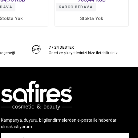
EDAVA
KARGO BEDAVA
Stokta Yok
Stokta Yok
7 / 24 DESTEK
 seçeneği
Öneri ve şikayetlerinizi bize iletebilirsiniz.
Kampanya, duyuru, bilgilendirmelerden e-posta ile haberdar
olmak istiyorum.