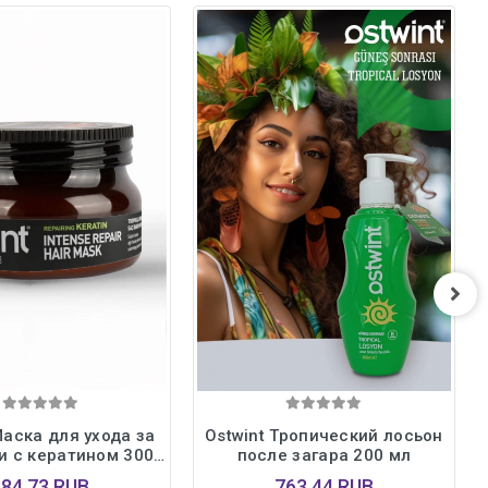
Маска для ухода за
Ostwint Тропический лосьон
и с кератином 300
после загара 200 мл
мл
384,73 RUB
763,44 RUB