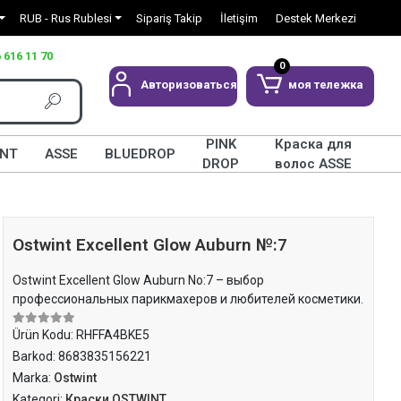
RUB - Rus Rublesi
Sipariş Takip
İletişim
Destek Merkezi
 616 11 70
0
Авторизоваться
моя тележка
PINK
Краска для
INT
ASSE
BLUEDROP
DROP
волос ASSE
Ostwint Excellent Glow Auburn №:7
Ostwint Excellent Glow Auburn No:7 – выбор
профессиональных парикмахеров и любителей косметики.
Ürün Kodu:
RHFFA4BKE5
Barkod:
8683835156221
Marka:
Ostwint
Kategori:
Краски OSTWINT