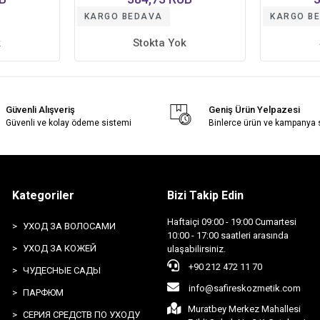
KARGO BEDAVA
KARGO B
k
Stokta Yok
Güvenli Alışveriş
Geniş Ürün Yelpazesi
Güvenli ve kolay ödeme sistemi
Binlerce ürün ve kampanya
Kategoriler
Bizi Takip Edin
Haftaiçi 09:00 - 19:00 Cumartesi
УХОД ЗА ВОЛОСАМИ
10:00 - 17:00 saatleri arasında
УХОД ЗА КОЖЕЙ
ulaşabilirsiniz.
+90 212 472 11 70
ЧУДЕСНЫЕ САДЫ
info@safireskozmetik.com
ПАРФЮМ
Muratbey Merkez Mahallesi
СЕРИЯ СРЕДСТВ ПО УХОДУ