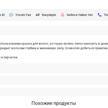
e Et
Yorum Yaz
Karşılaştır
Gelince Haber Ver
Te
 использовании краска для волос, которую можно легко наносить в дом
идает волосам глубину и жизненную силу, позволяя добиться привлек
 и перчатки.
Похожие продукты