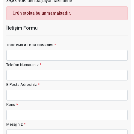
39,83 RUB 'den başlayan taksitlerle
Ürün stokta bulunmamaktadır.
İletişim Formu
твое имя и твоя фамилия
*
Telefon Numaranız
*
E-Posta Adresiniz
*
Konu
*
Mesajınız
*