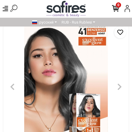
0
русский
RUB - Rus Rublesi