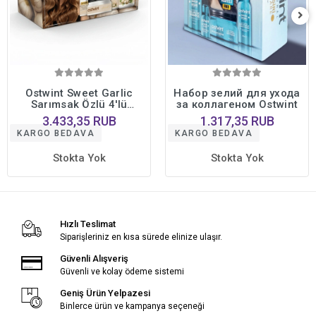
Ostwint Sweet Garlic
Набор зелий для ухода
Sarımsak Özlü 4'lü
за коллагеном Ostwint
Profesyonel Saç Bakım
3.433,35 RUB
1.317,35 RUB
Seti • Yoğun Onarıcı
KARGO BEDAVA
KARGO BEDAVA
Bakım Formülü
Stokta Yok
Stokta Yok
Hızlı Teslimat
Siparişleriniz en kısa sürede elinize ulaşır.
Güvenli Alışveriş
Güvenli ve kolay ödeme sistemi
Geniş Ürün Yelpazesi
Binlerce ürün ve kampanya seçeneği