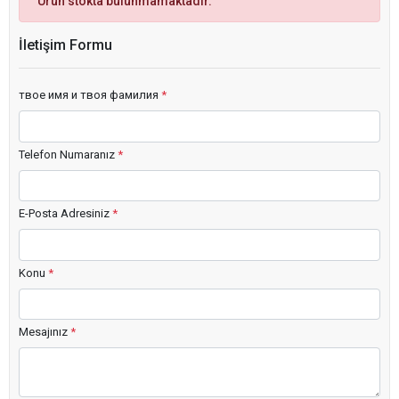
Ürün stokta bulunmamaktadır.
İletişim Formu
твое имя и твоя фамилия
*
Telefon Numaranız
*
E-Posta Adresiniz
*
Konu
*
Mesajınız
*