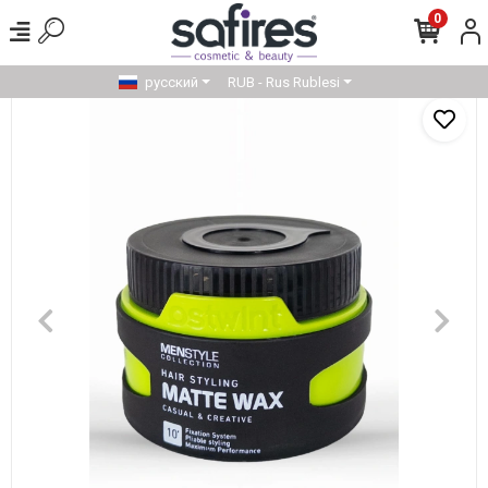
0
русский
RUB - Rus Rublesi