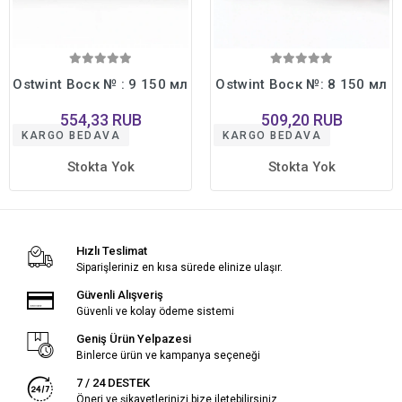
Ostwint Воск № : 9 150 мл
Ostwint Воск №: 8 150 мл
554,33 RUB
509,20 RUB
KARGO BEDAVA
KARGO BEDAVA
Stokta Yok
Stokta Yok
Hızlı Teslimat
Siparişleriniz en kısa sürede elinize ulaşır.
Güvenli Alışveriş
Güvenli ve kolay ödeme sistemi
Geniş Ürün Yelpazesi
Binlerce ürün ve kampanya seçeneği
7 / 24 DESTEK
Öneri ve şikayetlerinizi bize iletebilirsiniz.