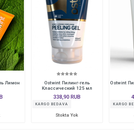
ель Лимон
Ostwint Пилинг-гель
Ostwint П
Классический 125 мл
B
338,90 RUB
KARGO BEDAVA
KARGO B
k
Stokta Yok