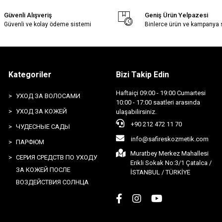
Güvenli Alışveriş
Geniş Ürün Yelpazesi
Güvenli ve kolay ödeme sistemi
Binlerce ürün ve kampanya
Kategoriler
Bizi Takip Edin
Haftaiçi 09:00 - 19:00 Cumartesi
УХОД ЗА ВОЛОСАМИ
10:00 - 17:00 saatleri arasında
УХОД ЗА КОЖЕЙ
ulaşabilirsiniz.
+90 212 472 11 70
ЧУДЕСНЫЕ САДЫ
info@safireskozmetik.com
ПАРФЮМ
Muratbey Merkez Mahallesi
СЕРИЯ СРЕДСТВ ПО УХОДУ
Erikli Sokak No:3/1 Çatalca /
ЗА КОЖЕЙ ПОСЛЕ
İSTANBUL / TÜRKİYE
ВОЗДЕЙСТВИЯ СОЛНЦА