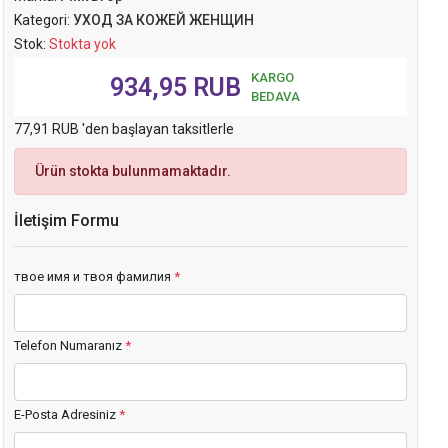
Kategori:
УХОД ЗА КОЖЕЙ ЖЕНЩИН
Stok:
Stokta yok
KARGO
934,95 RUB
BEDAVA
77,91 RUB 'den başlayan taksitlerle
Ürün stokta bulunmamaktadır.
İletişim Formu
твое имя и твоя фамилия
*
Telefon Numaranız
*
E-Posta Adresiniz
*