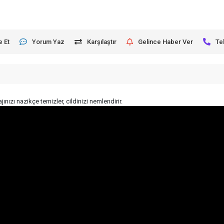
e Et
Yorum Yaz
Karşılaştır
Gelince Haber Ver
Te
ızı nazikçe temizler, cildinizi nemlendirir.