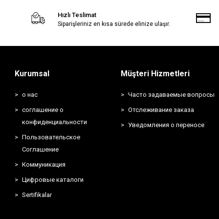
Hızlı Teslimat
Siparişleriniz en kısa sürede elinize ulaşır.
Kurumsal
Müşteri Hizmetleri
о нас
Часто задаваемые вопросы
соглашение о
Отслеживание заказа
конфиденциальности
Уведомления о переносе
Пользовательское
Соглашение
Коммуникация
Цифровые каталоги
Sertifikalar