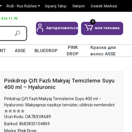
RUB - Rus Rublesi
Sipariş Takip
İletişim
Destek Merkezi
 616 11 70
0
Авторизоваться
моя тележка
PINK
Краска для
INT
ASSE
BLUEDROP
DROP
волос ASSE
Pinkdrop Çift Fazlı Makyaj Temizleme Suyu
400 ml – Hyaluronic
Pinkdrop Çift Fazlı Makyaj Temizleme Suyu 400 ml –
Hyaluronic: Makyajınızı nazikçe temizler, cildinizi nemlendirir.
Ürün Kodu:
OA7BXVA689
Barkod:
8683835154869
Marka:
Pink Drop