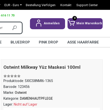
EUR - Euro
Bestellung Verfolgen
Kontakt
Support Center
 616 11 70
0
Anmelden
Mein Warenkorb
E
BLUEDROP
PINK DROP
ASSE HAARFARBE
Ostwint Milkway Yüz Maskesi 100ml
Produktcode:
5XICS8NMI6-1365
Barcode:
123456
Marke:
Ostwint
Kategorie:
DAMENHAUTPFLEGE
Lager:
Nicht auf Lager