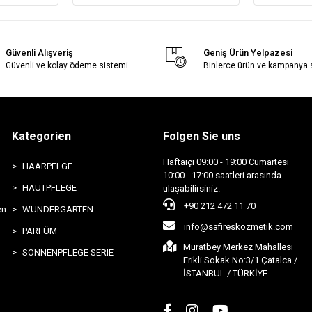
Güvenli Alışveriş
Geniş Ürün Yelpazesi
Güvenli ve kolay ödeme sistemi
Binlerce ürün ve kampanya
Kategorien
Folgen Sie uns
Haftaiçi 09:00 - 19:00 Cumartesi
HAARPFLGE
10:00 - 17:00 saatleri arasında
HAUTPFLEGE
ulaşabilirsiniz.
+90 212 472 11 70
en
WUNDERGÄRTEN
info@safireskozmetik.com
PARFÜM
Muratbey Merkez Mahallesi
SONNENPFLEGE SERIE
Erikli Sokak No:3/1 Çatalca /
İSTANBUL / TÜRKİYE