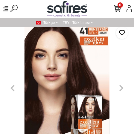
0
Türkçe
TRY - Türk Lirası