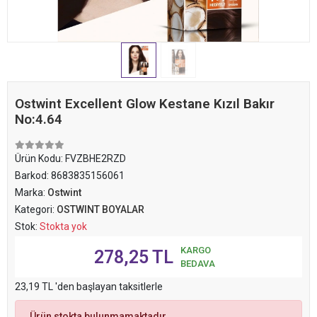
Ostwint Excellent Glow Kestane Kızıl Bakır
No:4.64
Ürün Kodu:
FVZBHE2RZD
Barkod:
8683835156061
Marka:
Ostwint
Kategori:
OSTWINT BOYALAR
Stok:
Stokta yok
KARGO
278,25 TL
BEDAVA
23,19 TL 'den başlayan taksitlerle
Ürün stokta bulunmamaktadır.