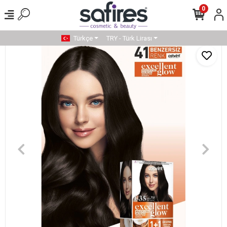
0
Türkçe
TRY - Türk Lirası